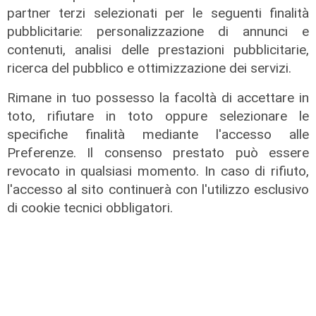
partner terzi selezionati per le seguenti finalità
pubblicitarie: personalizzazione di annunci e
contenuti, analisi delle prestazioni pubblicitarie,
ricerca del pubblico e ottimizzazione dei servizi.
Le temperature
Rimane in tuo possesso la facoltà di accettare in
Genova, caldo torrido: bollino rosso
toto, rifiutare in toto oppure selezionare le
anche lunedì
specifiche finalità mediante l'accesso alle
08/08/2026
Preferenze. Il consenso prestato può essere
di c.b.
revocato in qualsiasi momento. In caso di rifiuto,
l'accesso al sito continuerà con l'utilizzo esclusivo
di cookie tecnici obbligatori.