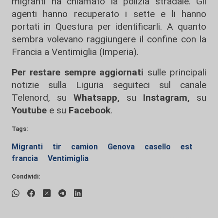
migranti ha chiamato la polizia stradale. Gli
agenti hanno recuperato i sette e li hanno
portati in Questura per identificarli. A quanto
sembra volevano raggiungere il confine con la
Francia a Ventimiglia (Imperia).
Per restare sempre aggiornati
sulle principali
notizie sulla Liguria seguiteci sul canale
Telenord, su
Whatsapp,
su
Instagram
,
su
Youtube
e su
Facebook
.
Tags:
Migranti
tir
camion
Genova
casello
est
francia
Ventimiglia
Condividi: