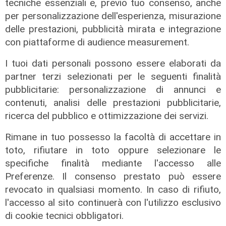
tecniche essenziali e, previo tuo consenso, anche
per personalizzazione dell'esperienza, misurazione
delle prestazioni, pubblicità mirata e integrazione
con piattaforme di audience measurement.
Dati
Porto Antico, numeri record per
I tuoi dati personali possono essere elaborati da
EstateSpettacolo 2026: nel 2027
partner terzi selezionati per le seguenti finalità
già confermati Claudio Baglioni e
pubblicitarie: personalizzazione di annunci e
Sayf
contenuti, analisi delle prestazioni pubblicitarie,
09/08/2026
ricerca del pubblico e ottimizzazione dei servizi.
di F.S.
Rimane in tuo possesso la facoltà di accettare in
toto, rifiutare in toto oppure selezionare le
specifiche finalità mediante l'accesso alle
Preferenze. Il consenso prestato può essere
revocato in qualsiasi momento. In caso di rifiuto,
l'accesso al sito continuerà con l'utilizzo esclusivo
di cookie tecnici obbligatori.