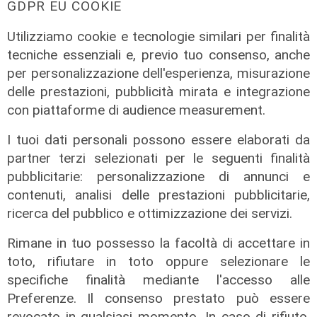
GDPR EU COOKIE
Utilizziamo cookie e tecnologie similari per finalità
tecniche essenziali e, previo tuo consenso, anche
Al Museo Galata
per personalizzazione dell'esperienza, misurazione
'Camalli 1946-2026: la nostra
delle prestazioni, pubblicità mirata e integrazione
storia': prorogata fino al 31 agosto
con piattaforme di audience measurement.
la mostra sugli 80 anni della CULMV
I tuoi dati personali possono essere elaborati da
03/08/2026
partner terzi selezionati per le seguenti finalità
di F.S.
pubblicitarie: personalizzazione di annunci e
contenuti, analisi delle prestazioni pubblicitarie,
ricerca del pubblico e ottimizzazione dei servizi.
Rimane in tuo possesso la facoltà di accettare in
toto, rifiutare in toto oppure selezionare le
specifiche finalità mediante l'accesso alle
Preferenze. Il consenso prestato può essere
revocato in qualsiasi momento. In caso di rifiuto,