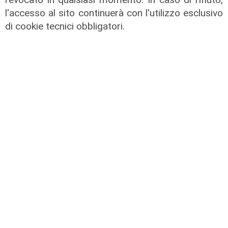
l'accesso al sito continuerà con l'utilizzo esclusivo
di cookie tecnici obbligatori.
Spettacolo di luce
In migliaia a Camogli per la Stella
Maris: spiaggia piena per la posa dei
lumini
03/08/2026
di r.c.