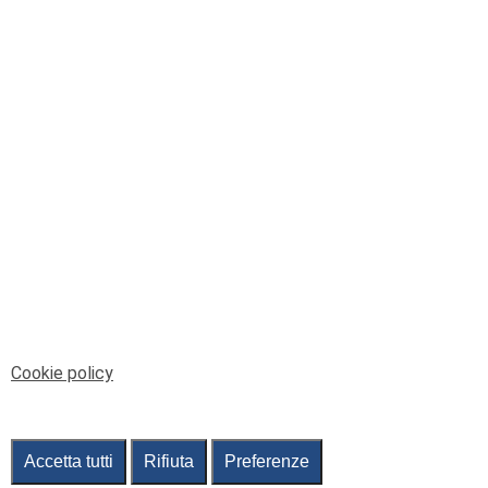
© Telenord Srl
P.IVA e CF: 00945590107 - ISC. REA - GE: 229501
Sede Legale: Via XX Settembre 41/3, 16121 GENOVA
PEC: contabilita@pec.telenord.it
Capitale sociale: 343.598,42 euro i.v.
Tutti i diritti riservati, vietata la copia anche parziale
dei contenuti
pubtelenord@telenord.it
Tel. 010 55 32 701
Informativa della privacy
|
Gestisci consenso
Cookie policy
Accetta tutti
Rifiuta
Preferenze