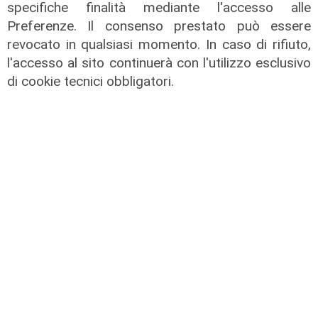
specifiche finalità mediante l'accesso alle
Preferenze. Il consenso prestato può essere
revocato in qualsiasi momento. In caso di rifiuto,
l'accesso al sito continuerà con l'utilizzo esclusivo
di cookie tecnici obbligatori.
Il fatto
Genova, due cani gravi dopo aver
mangiato bocconi di vetro e chiodi:
gli ambientalisti mettono una taglia
di mille euro
11/08/2022
di Redazione