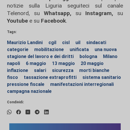
notizie sulla Liguria seguiteci sul canale
Telenord, su
Whatsapp,
su
Instagram
,
su
Youtube
e su
Facebook
.
Tags:
Maurizio Landini
cgil
cisl
uil
sindacati
categorie
mobilitazione
unificata
una nuova
stagione del lavoro e dei diritti
bologna
Milano
napoli
6 maggio
13 maggio
20 maggio
inflazione
salari
sicurezza
morti bianche
fisco
tassazione extraprofitti
sistema sanitario
pressione fiscale
manifestazioni interregionali
campagna nazionale
Condividi: