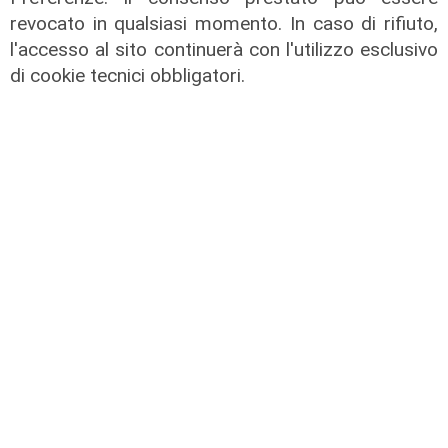
Tunnel subportuale, a Webuild il
revocato in qualsiasi momento. In caso di rifiuto,
maxi appalto da 803 milioni. Bucci:
l'accesso al sito continuerà con l'utilizzo esclusivo
"Passo che Genova attendeva da
di cookie tecnici obbligatori.
decenni"
31/07/2026
di R.P.