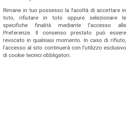
IRE, insediato il nuovo Consiglio di
Rimane in tuo possesso la facoltà di accettare in
Amministrazione: il presidente è
toto, rifiutare in toto oppure selezionare le
Giovanni Calisi
specifiche finalità mediante l'accesso alle
06/08/2026
Preferenze. Il consenso prestato può essere
di Redazione
revocato in qualsiasi momento. In caso di rifiuto,
l'accesso al sito continuerà con l'utilizzo esclusivo
di cookie tecnici obbligatori.
Le novità
Ass. Viscogliosi a Telenord: "A
Puntavagno un'area cani al posto di