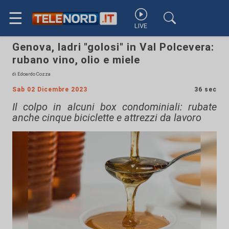
☰
LIVE
Genova, ladri "golosi" in Val Polcevera:
rubano vino, olio e miele
di Edoardo Cozza
Sab 02 Dicembre 2023
36 sec
Il colpo in alcuni box condominiali: rubate
anche cinque biciclette e attrezzi da lavoro