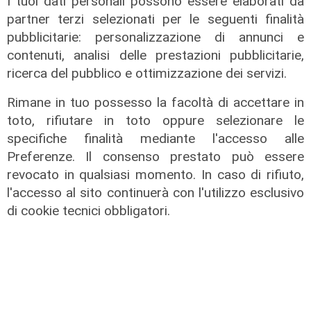
I tuoi dati personali possono essere elaborati da
Genova, due cani gravi dopo aver
partner terzi selezionati per le seguenti finalità
mangiato bocconi di vetro e chiodi:
pubblicitarie: personalizzazione di annunci e
gli ambientalisti mettono una taglia
contenuti, analisi delle prestazioni pubblicitarie,
di mille euro
ricerca del pubblico e ottimizzazione dei servizi.
11/08/2022
di Redazione
Rimane in tuo possesso la facoltà di accettare in
toto, rifiutare in toto oppure selezionare le
specifiche finalità mediante l'accesso alle
Preferenze. Il consenso prestato può essere
revocato in qualsiasi momento. In caso di rifiuto,
l'accesso al sito continuerà con l'utilizzo esclusivo
di cookie tecnici obbligatori.
il video
Genova, si rompe una grossa