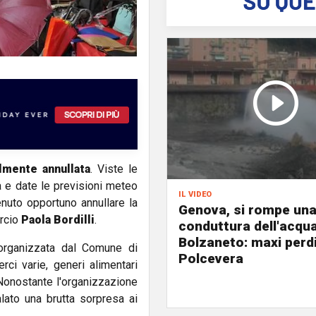
lmente annullata
. Viste le
à e date le previsioni meteo
il video
enuto opportuno annullare la
Genova, si rompe un
rcio
Paola Bordilli
.
conduttura dell'acqu
Bolzaneto: maxi perdi
 organizzata dal Comune di
Polcevera
rci varie, generi alimentari
onostante l'organizzazione
lato una brutta sorpresa ai