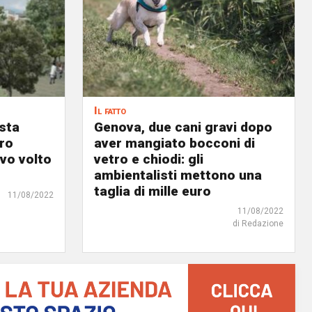
Il fatto
osta
Genova, due cani gravi dopo
ro
aver mangiato bocconi di
ovo volto
vetro e chiodi: gli
ambientalisti mettono una
taglia di mille euro
11/08/2022
11/08/2022
di Redazione