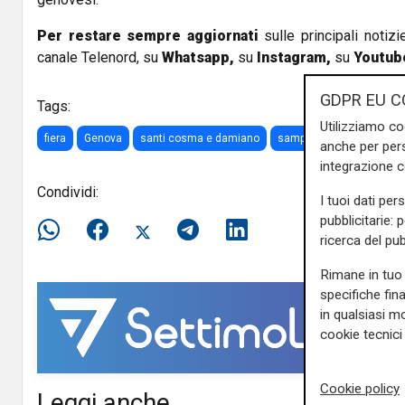
Per restare sempre aggiornati
sulle principali notizi
canale Telenord, su
Whatsapp,
su
Instagram
,
su
Youtub
GDPR EU C
Tags:
Utilizziamo co
fiera
Genova
santi cosma e damiano
sampierdarena
annull
anche per pers
integrazione 
Condividi:
I tuoi dati per
pubblicitarie: 
ricerca del pub
Rimane in tuo 
specifiche fin
in qualsiasi mo
cookie tecnici 
Cookie policy
Leggi anche...