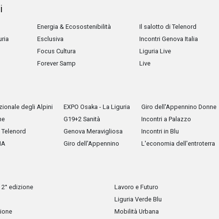
i
Energia & Ecosostenibilità
Il salotto di Telenord
uria
Esclusiva
Incontri Genova Italia
Focus Cultura
Liguria Live
Forever Samp
Live
ionale degli Alpini
EXPO Osaka - La Liguria
Giro dell'Appennino Donne
he
G19+2 Sanità
Incontri a Palazzo
Telenord
Genova Meravigliosa
Incontri in Blu
IA
Giro dell'Appennino
L'economia dell'entroterra
 2° edizione
Lavoro e Futuro
Liguria Verde Blu
zione
Mobilità Urbana