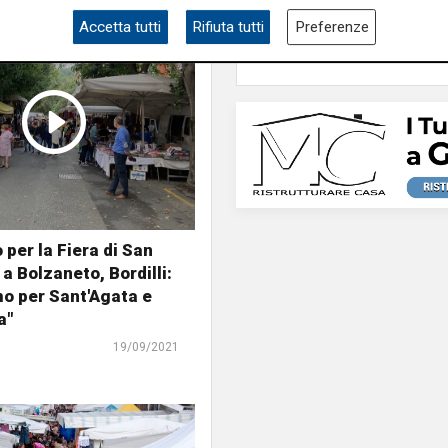
Genova
Accetta tutti
Rifiuta tutti
Preferenze
per la Fiera di San
a Bolzaneto, Bordilli:
o per Sant'Agata e
a"
19/09/2021