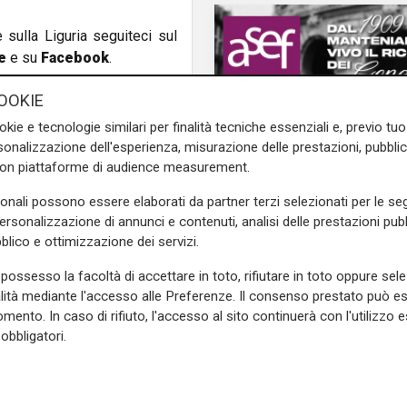
e sulla Liguria seguiteci sul
e
e su
Facebook
.
OOKIE
okie e tecnologie similari per finalità tecniche essenziali e, previo t
ata
26 settembre
onalizzazione dell'esperienza, misurazione delle prestazioni, pubblic
con piattaforme di audience measurement.
sonali possono essere elaborati da partner terzi selezionati per le seg
personalizzazione di annunci e contenuti, analisi delle prestazioni pubbl
blico e ottimizzazione dei servizi.
possesso la facoltà di accettare in toto, rifiutare in toto oppure sele
alità mediante l'accesso alle Preferenze. Il consenso prestato può 
mento. In caso di rifiuto, l'accesso al sito continuerà con l'utilizzo e
il fatto
Genova, tamponamen
obbligatori.
tre auto e un furgone
ponte San Giorgio: 2
chilometri di coda ve