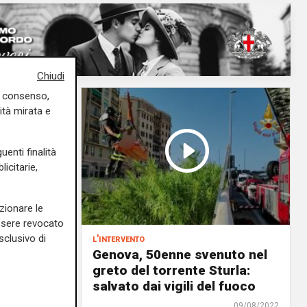
Chiudi
uo consenso,
ità mirata e
uenti finalità
icitarie,
zionare le
essere revocato
sclusivo di
l'intervento
to fra
Genova, 50enne svenuto nel
 sul
greto del torrente Sturla:
salvato dai vigili del fuoco
rso
09/08/2022