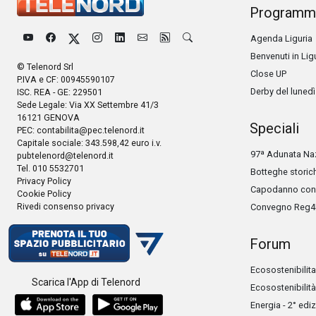
Programm
Agenda Liguria
Benvenuti in Lig
© Telenord Srl
Close UP
P.IVA e CF: 00945590107
Derby del lunedì
ISC. REA - GE: 229501
Sede Legale: Via XX Settembre 41/3
16121 GENOVA
Speciali
PEC:
contabilita@pec.telenord.it
Capitale sociale: 343.598,42 euro i.v.
97ª Adunata Naz
pubtelenord@telenord.it
Tel. 010 5532701
Botteghe storic
Privacy Policy
Capodanno con 
Cookie Policy
Rivedi consenso privacy
Convegno Reg4
Forum
Ecosostenibilita
Scarica l'App di Telenord
Ecosostenibilità
Energia - 2° edi