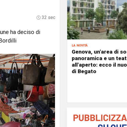
32 sec
mune ha deciso di
ordilli
la novità
Genova, un'area di s
panoramica e un teat
all'aperto: ecco il nu
di Begato