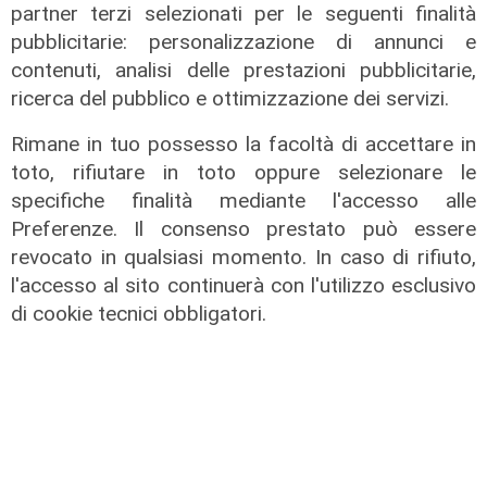
partner terzi selezionati per le seguenti finalità
Genova Industrie Navali: 22 milioni
pubblicitarie: personalizzazione di annunci e
di utile, riconferma per Garrè
contenuti, analisi delle prestazioni pubblicitarie,
31/07/2026
ricerca del pubblico e ottimizzazione dei servizi.
di R.C.
Rimane in tuo possesso la facoltà di accettare in
toto, rifiutare in toto oppure selezionare le
specifiche finalità mediante l'accesso alle
Preferenze. Il consenso prestato può essere
revocato in qualsiasi momento. In caso di rifiuto,
l'accesso al sito continuerà con l'utilizzo esclusivo
di cookie tecnici obbligatori.
Numeri
Erg cresce nel primo semestre:
ricavi a 409 milioni e margine