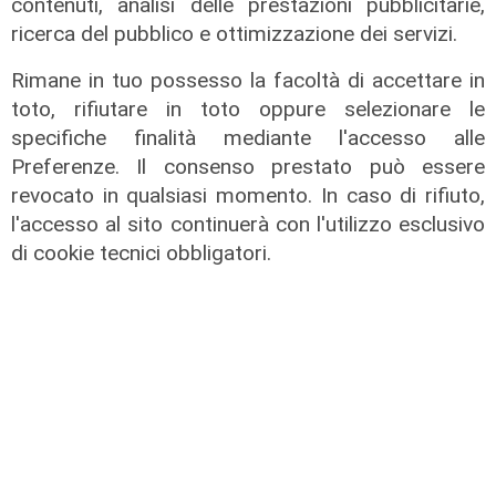
contenuti, analisi delle prestazioni pubblicitarie,
ricerca del pubblico e ottimizzazione dei servizi.
Rimane in tuo possesso la facoltà di accettare in
toto, rifiutare in toto oppure selezionare le
specifiche finalità mediante l'accesso alle
Preferenze. Il consenso prestato può essere
Il fatto
revocato in qualsiasi momento. In caso di rifiuto,
Genova, due cani gravi dopo aver
l'accesso al sito continuerà con l'utilizzo esclusivo
mangiato bocconi di vetro e chiodi:
di cookie tecnici obbligatori.
gli ambientalisti mettono una taglia
di mille euro
11/08/2022
di Redazione