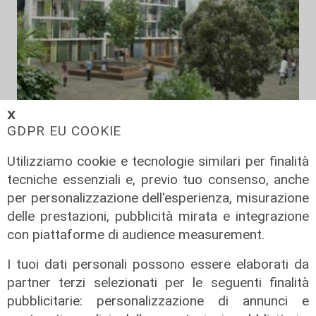
𝗫
la novità
GDPR EU COOKIE
Genova, un'area di sosta panoramica
Utilizziamo cookie e tecnologie similari per finalità
e un teatro all'aperto: ecco il nuovo
tecniche essenziali e, previo tuo consenso, anche
volto di Begato
per personalizzazione dell'esperienza, misurazione
11/08/2022
delle prestazioni, pubblicità mirata e integrazione
con piattaforme di audience measurement.
I tuoi dati personali possono essere elaborati da
partner terzi selezionati per le seguenti finalità
pubblicitarie: personalizzazione di annunci e