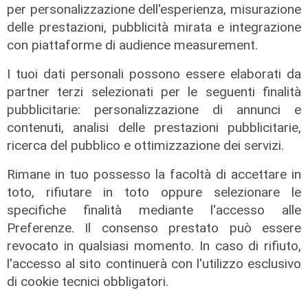
per personalizzazione dell'esperienza, misurazione
L'intervista
delle prestazioni, pubblicità mirata e integrazione
Pres. Ceraudo (Medio Ponente):
con piattaforme di audience measurement.
"Non demonizziamo nessuno, ma
I tuoi dati personali possono essere elaborati da
tolleranza zero verso chi porta
degrado"
partner terzi selezionati per le seguenti finalità
pubblicitarie: personalizzazione di annunci e
07/08/2026
contenuti, analisi delle prestazioni pubblicitarie,
ricerca del pubblico e ottimizzazione dei servizi.
Rimane in tuo possesso la facoltà di accettare in
toto, rifiutare in toto oppure selezionare le
specifiche finalità mediante l'accesso alle
Preferenze. Il consenso prestato può essere
revocato in qualsiasi momento. In caso di rifiuto,
l'accesso al sito continuerà con l'utilizzo esclusivo
di cookie tecnici obbligatori.