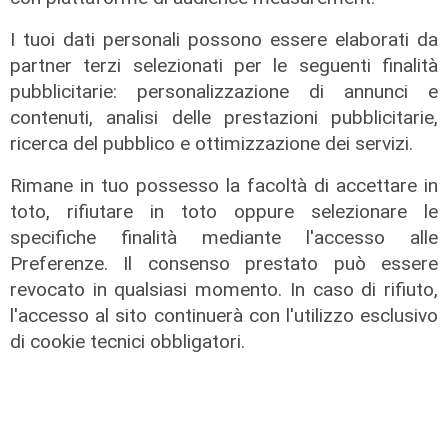
I tuoi dati personali possono essere elaborati da
partner terzi selezionati per le seguenti finalità
pubblicitarie: personalizzazione di annunci e
contenuti, analisi delle prestazioni pubblicitarie,
ricerca del pubblico e ottimizzazione dei servizi.
L'intervista
Rimane in tuo possesso la facoltà di accettare in
Pres. Ceraudo (Medio Ponente):
toto, rifiutare in toto oppure selezionare le
"Non demonizziamo nessuno, ma
specifiche finalità mediante l'accesso alle
tolleranza zero verso chi porta
Preferenze. Il consenso prestato può essere
degrado"
revocato in qualsiasi momento. In caso di rifiuto,
07/08/2026
l'accesso al sito continuerà con l'utilizzo esclusivo
di cookie tecnici obbligatori.