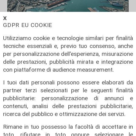
𝗫
GDPR EU COOKIE
Utilizziamo cookie e tecnologie similari per finalità
tecniche essenziali e, previo tuo consenso, anche
Numeri
per personalizzazione dell'esperienza, misurazione
Genova Industrie Navali: 22 milioni
delle prestazioni, pubblicità mirata e integrazione
di utile, riconferma per Garrè
con piattaforme di audience measurement.
31/07/2026
I tuoi dati personali possono essere elaborati da
di R.C.
partner terzi selezionati per le seguenti finalità
pubblicitarie: personalizzazione di annunci e
contenuti, analisi delle prestazioni pubblicitarie,
ricerca del pubblico e ottimizzazione dei servizi.
Rimane in tuo possesso la facoltà di accettare in
toto, rifiutare in toto oppure selezionare le