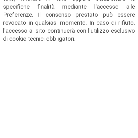
specifiche finalità mediante l'accesso alle
Preferenze. Il consenso prestato può essere
revocato in qualsiasi momento. In caso di rifiuto,
l'accesso al sito continuerà con l'utilizzo esclusivo
Numeri
di cookie tecnici obbligatori.
Erg cresce nel primo semestre:
ricavi a 409 milioni e margine
operativo lordo in aumento del 9%
31/07/2026
di R. Eco.