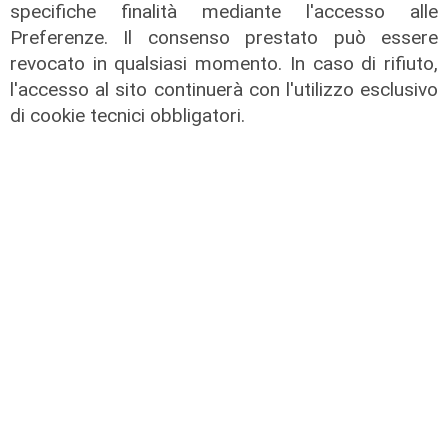
specifiche finalità mediante l'accesso alle
Preferenze. Il consenso prestato può essere
revocato in qualsiasi momento. In caso di rifiuto,
l'accesso al sito continuerà con l'utilizzo esclusivo
di cookie tecnici obbligatori.
Il dibattito
Nuova diga, Orlando (PD): "I
cittadini meritano informazioni
trasparenti e rispetto della legalità"
04/08/2026
di Redazione