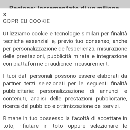
Regione: incrementato di un milione
il bando per l'innovazione
𝗫
GDPR EU COOKIE
nell'agricoltura
04/08/2026
Utilizziamo cookie e tecnologie similari per finalità
di Redazione
tecniche essenziali e, previo tuo consenso, anche
per personalizzazione dell'esperienza, misurazione
delle prestazioni, pubblicità mirata e integrazione
con piattaforme di audience measurement.
I tuoi dati personali possono essere elaborati da
partner terzi selezionati per le seguenti finalità
pubblicitarie: personalizzazione di annunci e
contenuti, analisi delle prestazioni pubblicitarie,
ricerca del pubblico e ottimizzazione dei servizi.
Rimane in tuo possesso la facoltà di accettare in
toto, rifiutare in toto oppure selezionare le