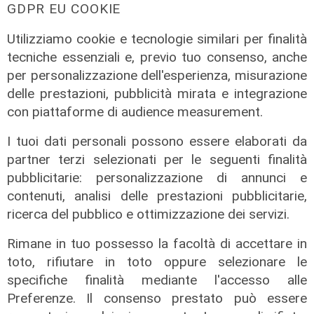
15/07/2020
GDPR EU COOKIE
Utilizziamo cookie e tecnologie similari per finalità
tecniche essenziali e, previo tuo consenso, anche
per personalizzazione dell'esperienza, misurazione
delle prestazioni, pubblicità mirata e integrazione
con piattaforme di audience measurement.
I tuoi dati personali possono essere elaborati da
partner terzi selezionati per le seguenti finalità
pubblicitarie: personalizzazione di annunci e
contenuti, analisi delle prestazioni pubblicitarie,
ricerca del pubblico e ottimizzazione dei servizi.
Genova, l'allarme: "Poca chiarezza e
Rimane in tuo possesso la facoltà di accettare in
futuro incerto per il teatro Carlo
toto, rifiutare in toto oppure selezionare le
Felice"
specifiche finalità mediante l'accesso alle
31/07/2020
Preferenze. Il consenso prestato può essere