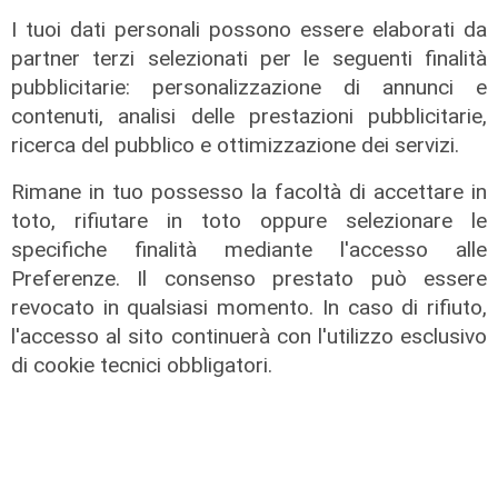
I tuoi dati personali possono essere elaborati da
partner terzi selezionati per le seguenti finalità
pubblicitarie: personalizzazione di annunci e
contenuti, analisi delle prestazioni pubblicitarie,
ricerca del pubblico e ottimizzazione dei servizi.
Rimane in tuo possesso la facoltà di accettare in
toto, rifiutare in toto oppure selezionare le
Il bilancio
specifiche finalità mediante l'accesso alle
Shipping: per Fratelli Cosulich 2021
Preferenze. Il consenso prestato può essere
con 30 milioni di utile (+96%)
revocato in qualsiasi momento. In caso di rifiuto,
01/08/2022
l'accesso al sito continuerà con l'utilizzo esclusivo
di Redazione
di cookie tecnici obbligatori.