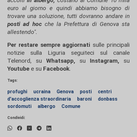
accolti
in albergo,
costano al Comune 10 mila
euro al giorno e quindi abbiamo bisogno di
trovare una soluzione, tutti dovranno andare in
posti ad hoc
che la Prefettura di Genova sta
allestendo".
Per restare sempre aggiornati
sulle principali
notizie sulla Liguria seguiteci sul canale
Telenord, su
Whatsapp,
su
Instagram
,
su
Youtube
e su
Facebook
.
Tags:
profughi
ucraina
Genova
posti
centri
d'accoglienza straordinaria
baroni
donbass
sordomuti
albergo
Comune
Condividi: