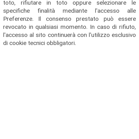
toto, rifiutare in toto oppure selezionare le
specifiche finalità mediante l'accesso alle
Preferenze. Il consenso prestato può essere
revocato in qualsiasi momento. In caso di rifiuto,
l'accesso al sito continuerà con l'utilizzo esclusivo
il video
di cookie tecnici obbligatori.
Genova, si rompe una grossa
conduttura dell'acqua a Bolzaneto:
maxi perdita nel Polcevera
10/08/2022