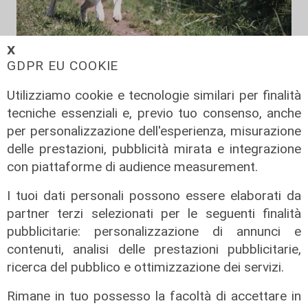
𝗫
GDPR EU COOKIE
Utilizziamo cookie e tecnologie similari per finalità
Il fatto
tecniche essenziali e, previo tuo consenso, anche
Genova, due cani gravi dopo aver
per personalizzazione dell'esperienza, misurazione
mangiato bocconi di vetro e chiodi:
delle prestazioni, pubblicità mirata e integrazione
gli ambientalisti mettono una taglia
con piattaforme di audience measurement.
di mille euro
I tuoi dati personali possono essere elaborati da
11/08/2022
di Redazione
partner terzi selezionati per le seguenti finalità
pubblicitarie: personalizzazione di annunci e
contenuti, analisi delle prestazioni pubblicitarie,
ricerca del pubblico e ottimizzazione dei servizi.
Rimane in tuo possesso la facoltà di accettare in