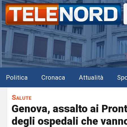
Politica
Cronaca
Attualità
Spo
Salute
Genova, assalto ai Pron
degli ospedali che vanno