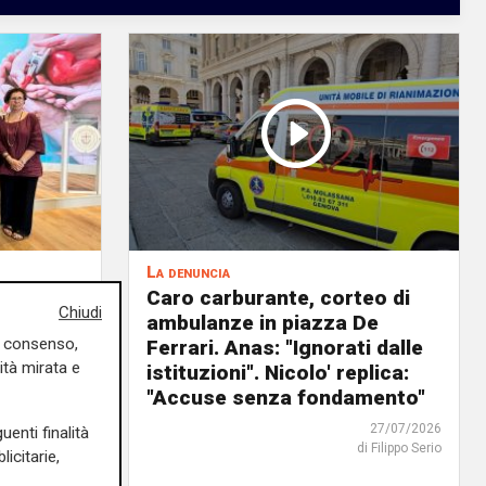
La denuncia
, è fuori
Caro carburante, corteo di
Chiudi
overata
ambulanze in piazza De
uo consenso,
anno
Ferrari. Anas: "Ignorati dalle
ità mirata e
io"
istituzioni". Nicolo' replica:
"Accuse senza fondamento"
03/08/2026
di Filippo Serio
27/07/2026
uenti finalità
di Filippo Serio
icitarie,