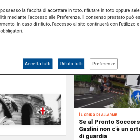
e sulla Liguria seguiteci sul
possesso la facoltà di accettare in toto, rifiutare in toto oppure sele
e
e su
Facebook
.
alità mediante l'accesso alle Preferenze. Il consenso prestato può 
mento. In caso di rifiuto, l'accesso al sito continuerà con l'utilizzo e
obbligatori.
Accetta tutti
Rifiuta tutti
Preferenze
Il grido di allarme
Se al Pronto Soccors
Gaslini non c'è un or
di guardia