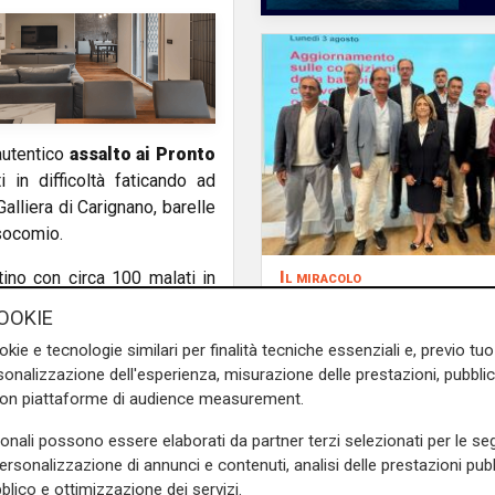
autentico
assalto ai Pronto
 in difficoltà faticando ad
Galliera di Carignano, barelle
osocomio.
Il miracolo
tino con circa 100 malati in
Incidente a Catanzaro
OOKIE
pericolo la bimba ric
okie e tecnologie similari per finalità tecniche essenziali e, previo t
al Gaslini: "Nessun d
onalizzazione dell'esperienza, misurazione delle prestazioni, pubblic
neurologico né motor
con piattaforme di audience measurement.
sonali possono essere elaborati da partner terzi selezionati per le seg
personalizzazione di annunci e contenuti, analisi delle prestazioni pubbl
blico e ottimizzazione dei servizi.