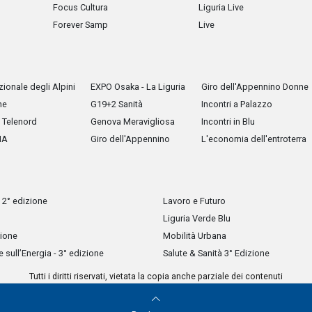
Focus Cultura
Liguria Live
Forever Samp
Live
ionale degli Alpini
EXPO Osaka - La Liguria
Giro dell'Appennino Donne
he
G19+2 Sanità
Incontri a Palazzo
Telenord
Genova Meravigliosa
Incontri in Blu
IA
Giro dell'Appennino
L'economia dell'entroterra
 2° edizione
Lavoro e Futuro
Liguria Verde Blu
zione
Mobilità Urbana
sull’Energia - 3° edizione
Salute & Sanità 3° Edizione
Tutti i diritti riservati, vietata la copia anche parziale dei contenuti