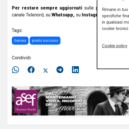
Per restare sempre aggiornati
sulle principali notizi
Rimane in tuo 
canale Telenord, su
Whatsapp,
su
Instagram
,
su
Youtub
specifiche fin
in qualsiasi mo
cookie tecnici 
Tags:
Genova
pronto soccorso
Cookie policy
Condividi: