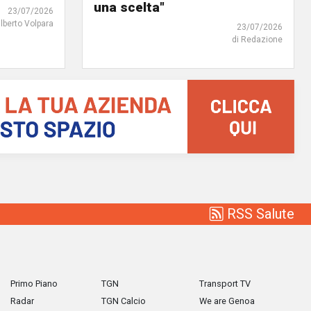
una scelta"
23/07/2026
ilberto Volpara
23/07/2026
di Redazione
RSS Salute
Primo Piano
TGN
Transport TV
Radar
TGN Calcio
We are Genoa