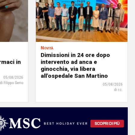
Novità
Dimissioni in 24 ore dopo
rmaci in
intervento ad anca e
ginocchia, via libera
all'ospedale San Martino
05/08/2026
di Filippo Serio
05/08/2026
di r.c.