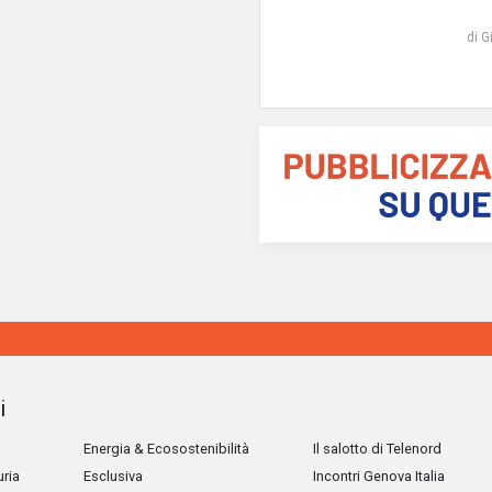
di G
i
Energia & Ecosostenibilità
Il salotto di Telenord
uria
Esclusiva
Incontri Genova Italia