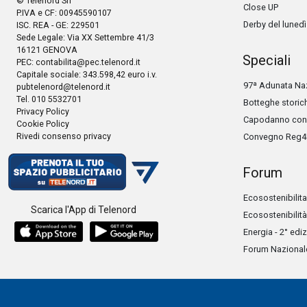
© Telenord Srl
Close UP
P.IVA e CF: 00945590107
Derby del lunedì
ISC. REA - GE: 229501
Sede Legale: Via XX Settembre 41/3
16121 GENOVA
Speciali
PEC:
contabilita@pec.telenord.it
Capitale sociale: 343.598,42 euro i.v.
97ª Adunata Naz
pubtelenord@telenord.it
Tel. 010 5532701
Botteghe storic
Privacy Policy
Capodanno con 
Cookie Policy
Rivedi consenso privacy
Convegno Reg4
Forum
Ecosostenibilita
Scarica l'App di Telenord
Ecosostenibilità
Energia - 2° edi
Forum Nazionale 