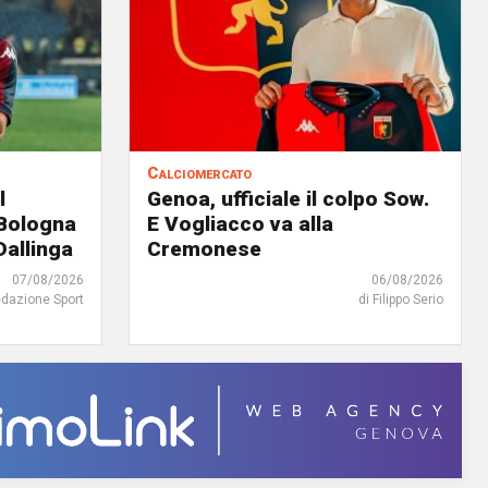
Calciomercato
l
Genoa, ufficiale il colpo Sow.
 Bologna
E Vogliacco va alla
Dallinga
Cremonese
07/08/2026
06/08/2026
edazione Sport
di Filippo Serio