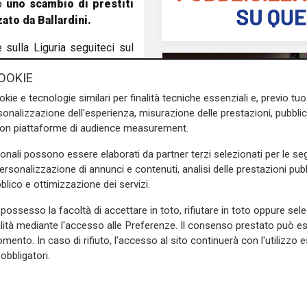
do
uno scambio di prestiti
ato da Ballardini.
e sulla Liguria seguiteci sul
e
e su
Facebook
.
OOKIE
okie e tecnologie similari per finalità tecniche essenziali e, previo t
onalizzazione dell'esperienza, misurazione delle prestazioni, pubblic
con piattaforme di audience measurement.
sonali possono essere elaborati da partner terzi selezionati per le seg
personalizzazione di annunci e contenuti, analisi delle prestazioni pubbl
blico e ottimizzazione dei servizi.
Unica
possesso la facoltà di accettare in toto, rifiutare in toto oppure sele
Genoa, sprint abbona
alità mediante l'accesso alle Preferenze. Il consenso prestato può 
superata quota 20mil
mento. In caso di rifiuto, l'accesso al sito continuerà con l'utilizzo e
obbligatori.