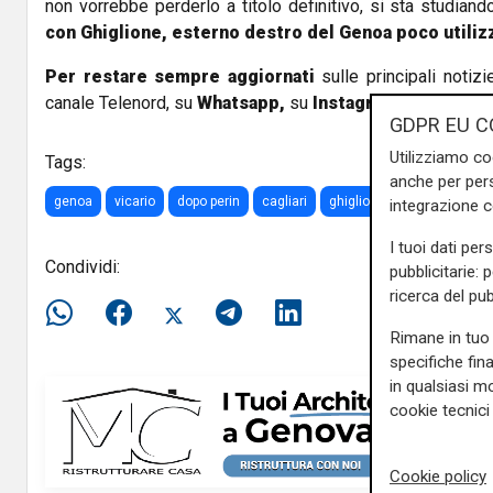
non vorrebbe perderlo a titolo definitivo, si sta studian
con
Ghiglione,
esterno destro del Genoa poco utilizz
Per restare sempre aggiornati
sulle principali notizi
canale Telenord, su
Whatsapp,
su
Instagram
,
su
Youtub
GDPR EU C
Utilizziamo co
Tags:
anche per pers
genoa
vicario
dopo perin
cagliari
ghiglione
integrazione 
I tuoi dati per
Condividi:
pubblicitarie: 
ricerca del pub
Rimane in tuo 
specifiche fin
in qualsiasi mo
cookie tecnici 
Cookie policy