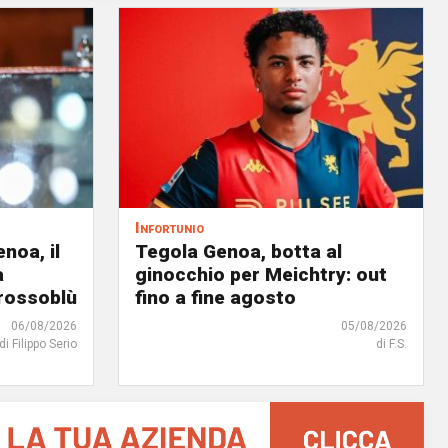
Infortunio
noa, il
Tegola Genoa, botta al
à
ginocchio per Meichtry: out
 rossoblù
fino a fine agosto
06/08/2026
05/08/2026
di Filippo Serio
di F.S.