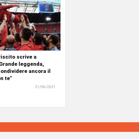
iscito scrive a
"Grande leggenda,
condividere ancora il
n te"
21/06/2021