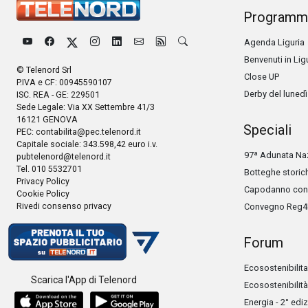
Programm
Agenda Liguria
Benvenuti in Lig
© Telenord Srl
Close UP
P.IVA e CF: 00945590107
Derby del lunedì
ISC. REA - GE: 229501
Sede Legale: Via XX Settembre 41/3
16121 GENOVA
Speciali
PEC:
contabilita@pec.telenord.it
Capitale sociale: 343.598,42 euro i.v.
97ª Adunata Naz
pubtelenord@telenord.it
Tel. 010 5532701
Botteghe storic
Privacy Policy
Capodanno con 
Cookie Policy
Rivedi consenso privacy
Convegno Reg4
Forum
Ecosostenibilita
Scarica l'App di Telenord
Ecosostenibilità
Energia - 2° edi