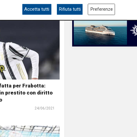
Accetta tutti
Rifiuta tutti
Preferenze
fatta per Frabotta:
in prestito con diritto
o
24/06/2021