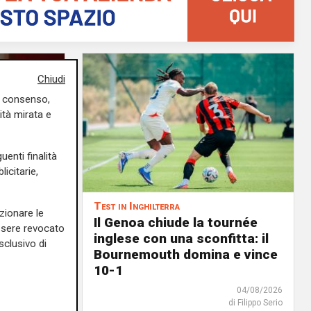
Chiudi
uo consenso,
ità mirata e
uenti finalità
icitarie,
Test in Inghilterra
zionare le
menti:
Il Genoa chiude la tournée
essere revocato
a rinnovi
inglese con una sconfitta: il
sclusivo di
Bournemouth domina e vince
05/08/2026
10-1
di F.S.
04/08/2026
di Filippo Serio