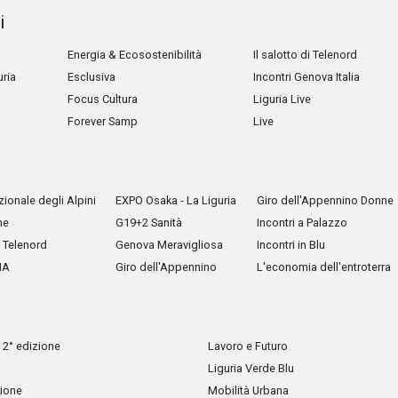
i
Energia & Ecosostenibilità
Il salotto di Telenord
uria
Esclusiva
Incontri Genova Italia
Focus Cultura
Liguria Live
Forever Samp
Live
ionale degli Alpini
EXPO Osaka - La Liguria
Giro dell'Appennino Donne
he
G19+2 Sanità
Incontri a Palazzo
Telenord
Genova Meravigliosa
Incontri in Blu
IA
Giro dell'Appennino
L'economia dell'entroterra
 2° edizione
Lavoro e Futuro
Liguria Verde Blu
zione
Mobilità Urbana