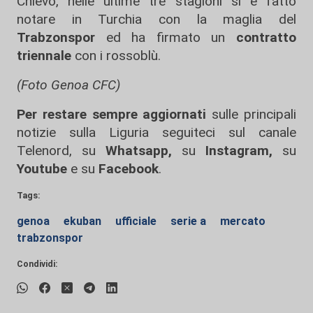
Chievo, nelle ultime tre stagioni si è fatto
notare in Turchia con la maglia del
Trabzonspor
ed ha firmato un
contratto
triennale
con i rossoblù.
(Foto Genoa CFC)
Per restare sempre aggiornati
sulle principali
notizie sulla Liguria seguiteci sul canale
Telenord, su
Whatsapp,
su
Instagram
,
su
Youtube
e su
Facebook
.
Tags:
genoa
ekuban
ufficiale
serie a
mercato
trabzonspor
Condividi: