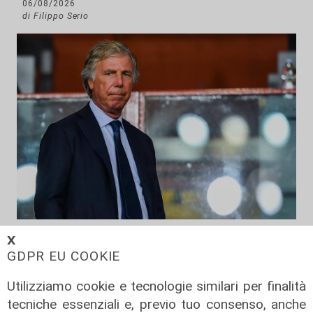
06/08/2026
di Filippo Serio
La sentenza
𝗫
Contesa Preziosi - Genoa, il
GDPR EU COOKIE
Tribunale di Milano dà ragione all'ex
Utilizziamo cookie e tecnologie similari per finalità
patron rossoblù
tecniche essenziali e, previo tuo consenso, anche
06/08/2026