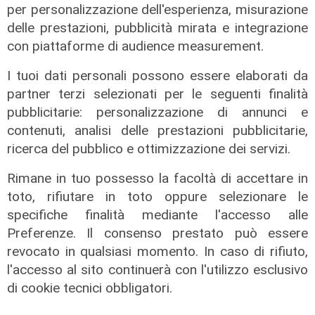
per personalizzazione dell'esperienza, misurazione
di Filippo Serio
delle prestazioni, pubblicità mirata e integrazione
con piattaforme di audience measurement.
I tuoi dati personali possono essere elaborati da
partner terzi selezionati per le seguenti finalità
pubblicitarie: personalizzazione di annunci e
contenuti, analisi delle prestazioni pubblicitarie,
ricerca del pubblico e ottimizzazione dei servizi.
Rimane in tuo possesso la facoltà di accettare in
toto, rifiutare in toto oppure selezionare le
specifiche finalità mediante l'accesso alle
Preferenze. Il consenso prestato può essere
Infortunio
revocato in qualsiasi momento. In caso di rifiuto,
Tegola Genoa, botta al ginocchio
l'accesso al sito continuerà con l'utilizzo esclusivo
per Meichtry: out fino a fine agosto
di cookie tecnici obbligatori.
05/08/2026
di F.S.