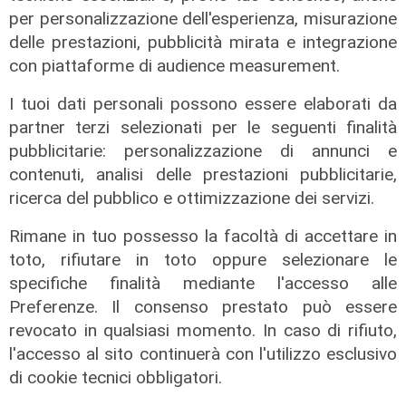
06/08/2026
per personalizzazione dell'esperienza, misurazione
di Filippo Serio
delle prestazioni, pubblicità mirata e integrazione
con piattaforme di audience measurement.
I tuoi dati personali possono essere elaborati da
partner terzi selezionati per le seguenti finalità
pubblicitarie: personalizzazione di annunci e
contenuti, analisi delle prestazioni pubblicitarie,
ricerca del pubblico e ottimizzazione dei servizi.
Rimane in tuo possesso la facoltà di accettare in
toto, rifiutare in toto oppure selezionare le
specifiche finalità mediante l'accesso alle
Preferenze. Il consenso prestato può essere
Infortunio
revocato in qualsiasi momento. In caso di rifiuto,
Tegola Genoa, botta al ginocchio
l'accesso al sito continuerà con l'utilizzo esclusivo
per Meichtry: out fino a fine agosto
di cookie tecnici obbligatori.
05/08/2026
di F.S.