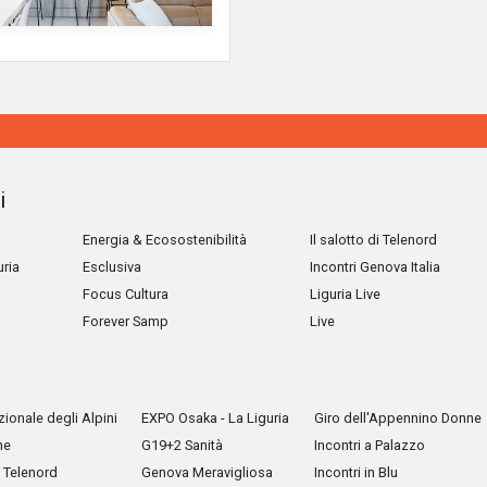
i
Energia & Ecosostenibilità
Il salotto di Telenord
uria
Esclusiva
Incontri Genova Italia
Focus Cultura
Liguria Live
Forever Samp
Live
ionale degli Alpini
EXPO Osaka - La Liguria
Giro dell'Appennino Donne
he
G19+2 Sanità
Incontri a Palazzo
Telenord
Genova Meravigliosa
Incontri in Blu