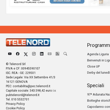
Programm
Agenda Liguria
Benvenuti in Lig
© Telenord Srl
Close UP
P.IVA e CF: 00945590107
Derby del lunedì
ISC. REA - GE: 229501
Sede Legale: Via XX Settembre 41/3
16121 GENOVA
Speciali
PEC:
contabilita@pec.telenord.it
Capitale sociale: 343.598,42 euro i.v.
97ª Adunata Naz
pubtelenord@telenord.it
Tel. 010 5532701
Botteghe storic
Privacy Policy
Capodanno con 
Cookie Policy