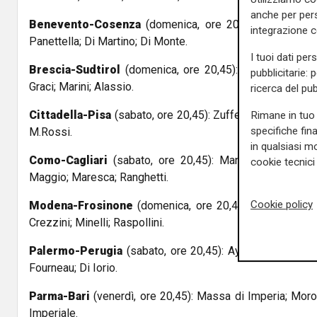
anche per pers
Benevento-Cosenza
(domenica, ore 20,45): Di Bello di
integrazione 
Panettella; Di Martino; Di Monte.
I tuoi dati per
Brescia-Sudtirol
(domenica, ore 20,45): Santoro di Mes
pubblicitarie: 
Graci; Marini; Alassio.
ricerca del pub
Cittadella-Pisa
(sabato, ore 20,45): Zufferli di Udine; Sacc
Rimane in tuo 
specifiche fin
M.Rossi.
in qualsiasi mo
Como-Cagliari
(sabato, ore 20,45): Manganiello di Pine
cookie tecnici 
Maggio; Maresca; Ranghetti.
Cookie policy
Modena-Frosinone
(domenica, ore 20,45): Ferrieri Capu
Crezzini; Minelli; Raspollini.
Palermo-Perugia
(sabato, ore 20,45): Ayroldi di Molfetta
Fourneau; Di Iorio.
Parma-Bari
(venerdì, ore 20,45): Massa di Imperia; Moro-
Imperiale.