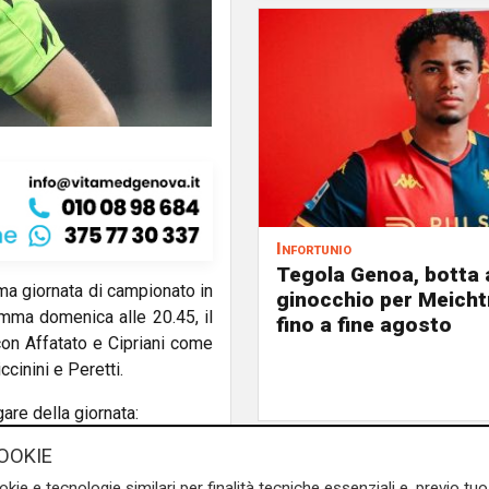
Infortunio
Tegola Genoa, botta 
rima giornata di campionato in
ginocchio per Meicht
mma domenica alle 20.45, il
fino a fine agosto
con Affatato e Cipriani come
cinini e Peretti.
gare della giornata:
OOKIE
gio Calabria; Macaddino-
okie e tecnologie similari per finalità tecniche essenziali e, previo t