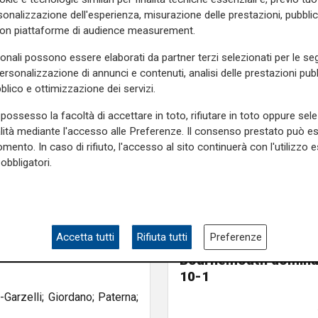
onalizzazione dell'esperienza, misurazione delle prestazioni, pubblic
 Brindisi; Barone-Severino;
con piattaforme di audience measurement.
sonali possono essere elaborati da partner terzi selezionati per le seg
sina; Pagnotta-Capaldo; Di
personalizzazione di annunci e contenuti, analisi delle prestazioni pubbl
blico e ottimizzazione dei servizi.
enti-Miniutti; Rinaldi; Serra;
possesso la facoltà di accettare in toto, rifiutare in toto oppure sele
alità mediante l'accesso alle Preferenze. Il consenso prestato può 
mento. In caso di rifiuto, l'accesso al sito continuerà con l'utilizzo e
rolo; Di Giacinto-Cavallina;
obbligatori.
ti; Colarossi-Mastrodonato;
Test in Inghilterra
Il Genoa chiude la to
Accetta tutti
Rifiuta tutti
Preferenze
inglese con una sconfi
; Perrotti-Laudato; Pirrotta;
Bournemouth domina 
10-1
Garzelli; Giordano; Paterna;