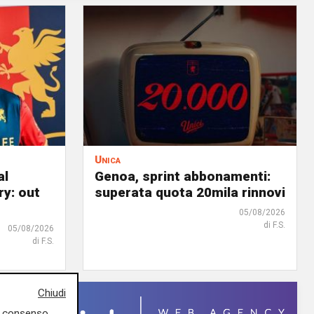
Unica
al
Genoa, sprint abbonamenti:
ry: out
superata quota 20mila rinnovi
05/08/2026
di F.S.
05/08/2026
di F.S.
Chiudi
uo consenso,