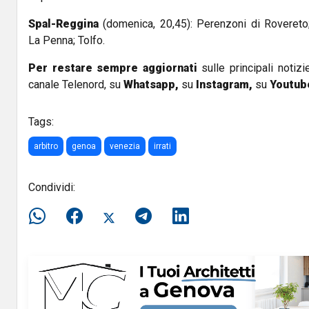
Spal-Reggina
(domenica, 20,45): Perenzoni di Rovereto
La Penna; Tolfo.
Per restare sempre aggiornati
sulle principali notizi
canale Telenord, su
Whatsapp,
su
Instagram
,
su
Youtub
Tags:
arbitro
genoa
venezia
irrati
Condividi: