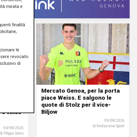
ità mirata e
uenti finalità
icitarie,
zionare le
essere revocato
sclusivo di
Mercato Genoa, per la porta
piace Weiss. E salgono le
urnée
quote di Stolz per il vice-
tta: il
Biljow
e vince
03/08/2026
di Redazione Sport
04/08/2026
di Filippo Serio