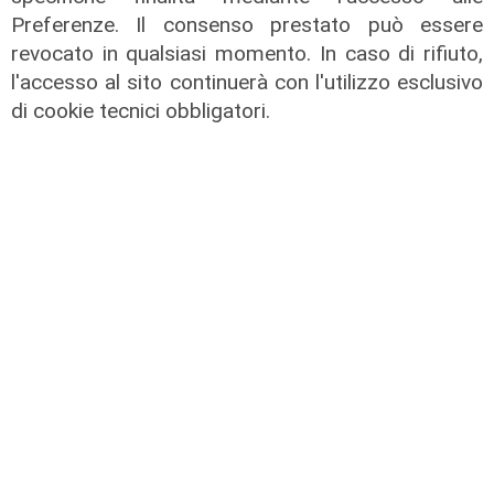
per Meichtry: out fino a fine agosto
Preferenze. Il consenso prestato può essere
05/08/2026
revocato in qualsiasi momento. In caso di rifiuto,
di F.S.
l'accesso al sito continuerà con l'utilizzo esclusivo
di cookie tecnici obbligatori.