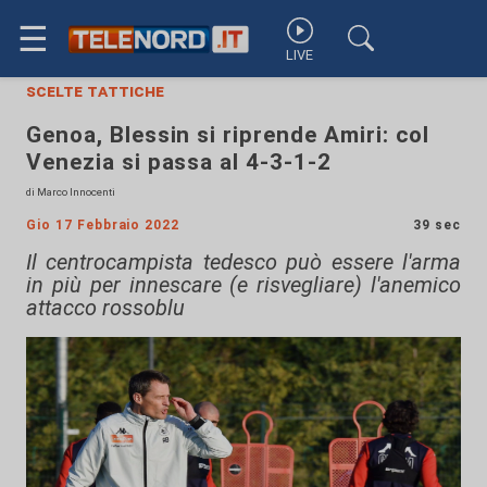
☰
LIVE
scelte tattiche
Genoa, Blessin si riprende Amiri: col
Venezia si passa al 4-3-1-2
di Marco Innocenti
Gio 17 Febbraio 2022
39 sec
Il centrocampista tedesco può essere l'arma
in più per innescare (e risvegliare) l'anemico
attacco rossoblu