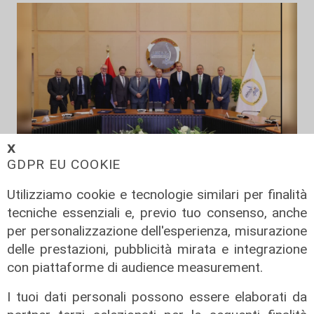
𝗫
GDPR EU COOKIE
Il progetto
Utilizziamo cookie e tecnologie similari per finalità
Egitto, Alstom alla guida di un
tecniche essenziali e, previo tuo consenso, anche
consorzio firma contratti da 690
per personalizzazione dell'esperienza, misurazione
milioni
delle prestazioni, pubblicità mirata e integrazione
18/06/2026
con piattaforme di audience measurement.
di Redazione
I tuoi dati personali possono essere elaborati da