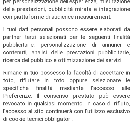
per personalizzazione dell'esperienza, misurazione
L'esclusiva
delle prestazioni, pubblicità mirata e integrazione
Bordilli (Lega): "Favorevole alle
con piattaforme di audience measurement.
norme anti - maranza. Cpr
necessario per aumentare i
I tuoi dati personali possono essere elaborati da
rimpatri"
partner terzi selezionati per le seguenti finalità
05/08/2026
pubblicitarie: personalizzazione di annunci e
contenuti, analisi delle prestazioni pubblicitarie,
ricerca del pubblico e ottimizzazione dei servizi.
Rimane in tuo possesso la facoltà di accettare in
toto, rifiutare in toto oppure selezionare le
specifiche finalità mediante l'accesso alle
Preferenze. Il consenso prestato può essere
revocato in qualsiasi momento. In caso di rifiuto,
l'accesso al sito continuerà con l'utilizzo esclusivo
di cookie tecnici obbligatori.