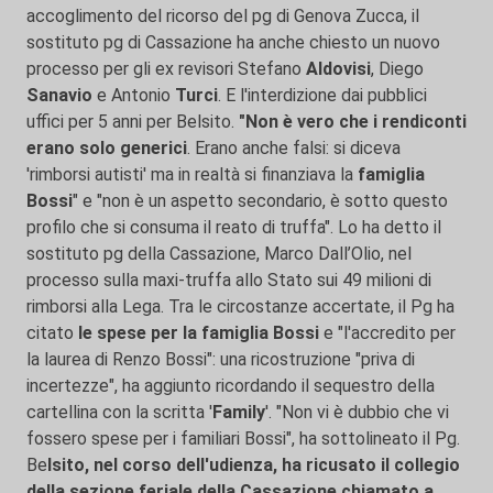
accoglimento del ricorso del pg di Genova Zucca, il
sostituto pg di Cassazione ha anche chiesto un nuovo
processo per gli ex revisori Stefano
Aldovisi
, Diego
Sanavio
e Antonio
Turci
. E l'interdizione dai pubblici
uffici per 5 anni per Belsito.
"Non è vero che i rendiconti
erano solo generici
. Erano anche falsi: si diceva
'rimborsi autisti' ma in realtà si finanziava la
famiglia
Bossi
" e "non è un aspetto secondario, è sotto questo
profilo che si consuma il reato di truffa". Lo ha detto il
sostituto pg della Cassazione, Marco Dall’Olio, nel
processo sulla maxi-truffa allo Stato sui 49 milioni di
rimborsi alla Lega. Tra le circostanze accertate, il Pg ha
citato
le spese per la famiglia Bossi
e "l'accredito per
la laurea di Renzo Bossi": una ricostruzione "priva di
incertezze", ha aggiunto ricordando il sequestro della
cartellina con la scritta '
Family
'. "Non vi è dubbio che vi
fossero spese per i familiari Bossi", ha sottolineato il Pg.
Be
lsito, nel corso dell'udienza, ha ricusato il collegio
della sezione feriale della Cassazione chiamato a