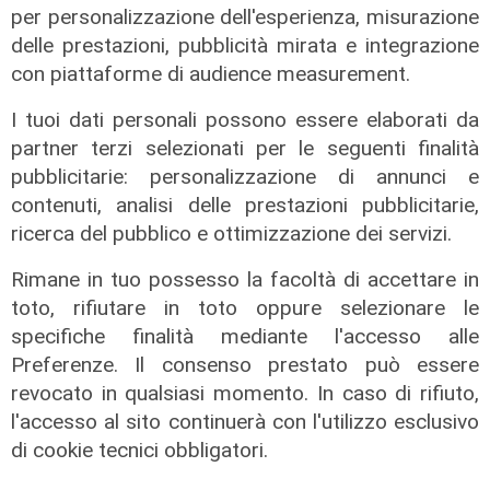
Erg cresce nel primo semestre:
per personalizzazione dell'esperienza, misurazione
ricavi a 409 milioni e margine
delle prestazioni, pubblicità mirata e integrazione
operativo lordo in aumento del 9%
con piattaforme di audience measurement.
31/07/2026
di R. Eco.
I tuoi dati personali possono essere elaborati da
partner terzi selezionati per le seguenti finalità
pubblicitarie: personalizzazione di annunci e
contenuti, analisi delle prestazioni pubblicitarie,
ricerca del pubblico e ottimizzazione dei servizi.
Rimane in tuo possesso la facoltà di accettare in
toto, rifiutare in toto oppure selezionare le
specifiche finalità mediante l'accesso alle
Preferenze. Il consenso prestato può essere
revocato in qualsiasi momento. In caso di rifiuto,
l'accesso al sito continuerà con l'utilizzo esclusivo
di cookie tecnici obbligatori.