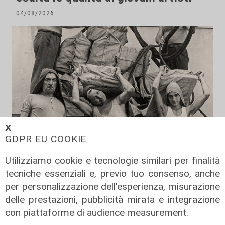
04/08/2026
𝗫
GDPR EU COOKIE
Al Museo Galata
Utilizziamo cookie e tecnologie similari per finalità
'Camalli 1946-2026: la nostra
tecniche essenziali e, previo tuo consenso, anche
storia': prorogata fino al 31 agosto
per personalizzazione dell'esperienza, misurazione
la mostra sugli 80 anni della CULMV
delle prestazioni, pubblicità mirata e integrazione
con piattaforme di audience measurement.
03/08/2026
di F.S.