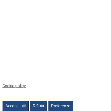
© Telenord Srl
P.IVA e CF: 00945590107 - ISC. REA - GE: 229501
Sede Legale: Via XX Settembre 41/3, 16121 GENOVA
PEC: contabilita@pec.telenord.it
Capitale sociale: 343.598,42 euro i.v.
Tutti i diritti riservati, vietata la copia anche parziale
dei contenuti
pubtelenord@telenord.it
Tel. 010 55 32 701
Informativa della privacy
|
Gestisci consenso
Cookie policy
Accetta tutti
Rifiuta
Preferenze