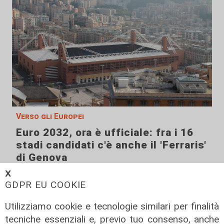
Verso gli Europei
Euro 2032, ora è ufficiale: fra i 16
stadi candidati c'è anche il 'Ferraris'
di Genova
04/08/2026
𝗫
di Redazione Sport
GDPR EU COOKIE
Utilizziamo cookie e tecnologie similari per finalità
tecniche essenziali e, previo tuo consenso, anche