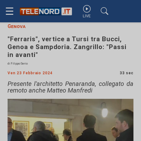
☰
LIVE
Genova
"Ferraris", vertice a Tursi tra Bucci,
Genoa e Sampdoria. Zangrillo: "Passi
in avanti"
di Filippo Serio
Ven 23 Febbraio 2024
33 sec
Presente l'architetto Penaranda, collegato da
remoto anche Matteo Manfredi