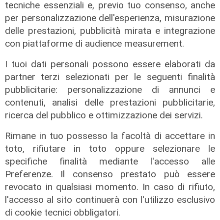
tecniche essenziali e, previo tuo consenso, anche
per personalizzazione dell'esperienza, misurazione
Al Museo Galata
delle prestazioni, pubblicità mirata e integrazione
'Camalli 1946-2026: la nostra
con piattaforme di audience measurement.
storia': prorogata fino al 31 agosto
I tuoi dati personali possono essere elaborati da
la mostra sugli 80 anni della CULMV
partner terzi selezionati per le seguenti finalità
03/08/2026
pubblicitarie: personalizzazione di annunci e
di F.S.
contenuti, analisi delle prestazioni pubblicitarie,
ricerca del pubblico e ottimizzazione dei servizi.
Rimane in tuo possesso la facoltà di accettare in
toto, rifiutare in toto oppure selezionare le
specifiche finalità mediante l'accesso alle
Preferenze. Il consenso prestato può essere
revocato in qualsiasi momento. In caso di rifiuto,
l'accesso al sito continuerà con l'utilizzo esclusivo
di cookie tecnici obbligatori.