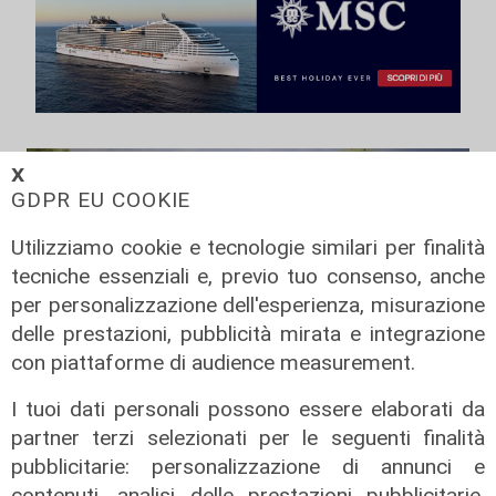
𝗫
GDPR EU COOKIE
Utilizziamo cookie e tecnologie similari per finalità
tecniche essenziali e, previo tuo consenso, anche
per personalizzazione dell'esperienza, misurazione
delle prestazioni, pubblicità mirata e integrazione
con piattaforme di audience measurement.
I tuoi dati personali possono essere elaborati da
Assegnazione
partner terzi selezionati per le seguenti finalità
Tunnel subportuale, a Webuild il
pubblicitarie: personalizzazione di annunci e
maxi appalto da 803 milioni. Bucci:
contenuti, analisi delle prestazioni pubblicitarie,