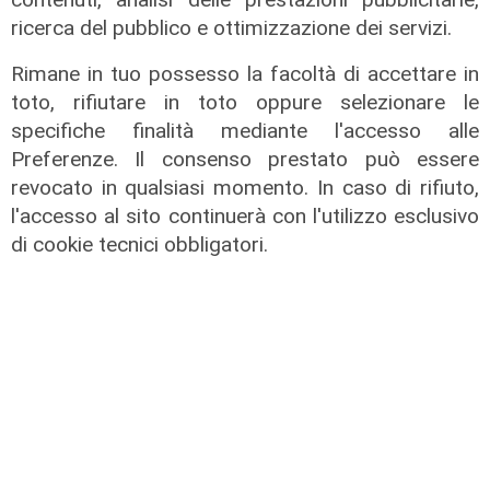
"Passo che Genova attendeva da
ricerca del pubblico e ottimizzazione dei servizi.
decenni"
Rimane in tuo possesso la facoltà di accettare in
31/07/2026
di R.P.
toto, rifiutare in toto oppure selezionare le
specifiche finalità mediante l'accesso alle
Preferenze. Il consenso prestato può essere
revocato in qualsiasi momento. In caso di rifiuto,
l'accesso al sito continuerà con l'utilizzo esclusivo
di cookie tecnici obbligatori.
Numeri
Filse chiude il 2025 in crescita: