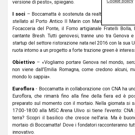
Cookie policy
versione di pesto», spiegano.
I soci
– Boccamatta è sostenuta da realtà del territorio i
stellato al Porto Antico Il Marin con Marco Visciola, Tratt
Focacceria del Ponte, il Forno artigianale Fratelli Bolla, I
cantante Bresh. Tutti genovesi, tranne uno tra Genova e
startup del settore ristorazione nata nel 2016 con la sua 
ruota intorno a un progetto a forte trazione green è interes
Obiettivo
– «Vogliamo portare Genova nel mondo, senza
non viene dall’Emilia Romagna, come credono alcuni, ma 
mondo lo sappia».
Euroflora
- Boccamatta in collaborazione con CNA ha uno
Euroflora, che rimarrà fino alla fine della fiera ed è p
preparato sul momento con il mortaio. Nella giornata si 
17:00-18:00 alla MSC Arena Ulivo si tiene l'evento: CNA 
terra? Scopri il basilico che cresce nell’aria. Ma è buo
mortaio di Boccamatta! Dove i fondatori racconteranno tutti
innovativo.