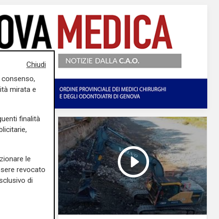
Chiudi
uo consenso,
ità mirata e
uenti finalità
icitarie,
zionare le
essere revocato
sclusivo di