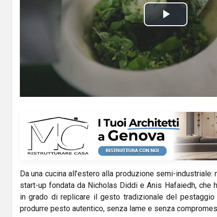
P
l
a
y
V
i
d
Da una cucina all’estero alla produzione semi-industriale
e
start-up fondata da Nicholas Diddi e Anis Hafaiedh, che 
o
in grado di replicare il gesto tradizionale del pestaggi
produrre pesto autentico, senza lame e senza compromessi