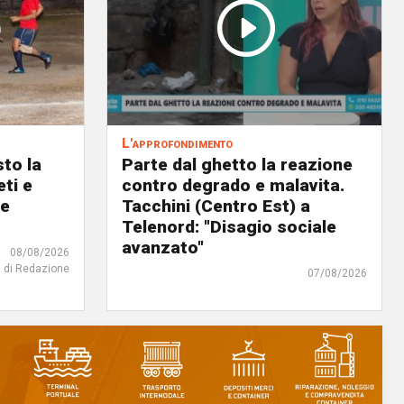
L'approfondimento
to la
Parte dal ghetto la reazione
eti e
contro degrado e malavita.
 e
Tacchini (Centro Est) a
Telenord: "Disagio sociale
avanzato"
08/08/2026
di Redazione
07/08/2026