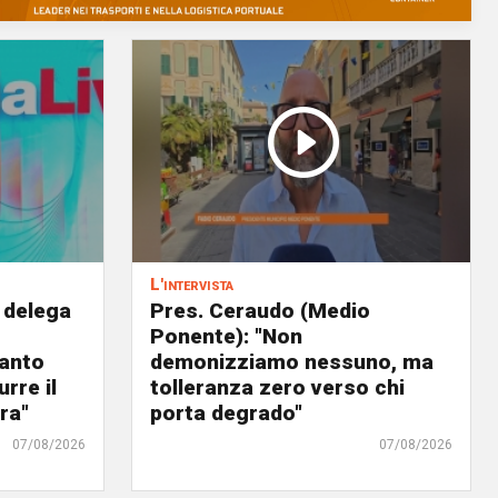
L'intervista
 delega
Pres. Ceraudo (Medio
Ponente): "Non
panto
demonizziamo nessuno, ma
urre il
tolleranza zero verso chi
ra"
porta degrado"
07/08/2026
07/08/2026