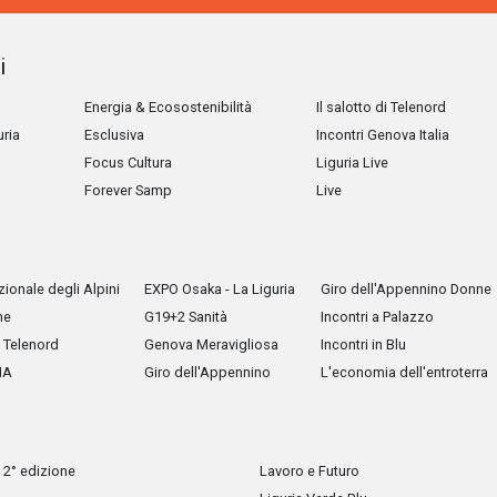
i
Energia & Ecosostenibilità
Il salotto di Telenord
uria
Esclusiva
Incontri Genova Italia
Focus Cultura
Liguria Live
Forever Samp
Live
ionale degli Alpini
EXPO Osaka - La Liguria
Giro dell'Appennino Donne
he
G19+2 Sanità
Incontri a Palazzo
Telenord
Genova Meravigliosa
Incontri in Blu
IA
Giro dell'Appennino
L'economia dell'entroterra
 2° edizione
Lavoro e Futuro