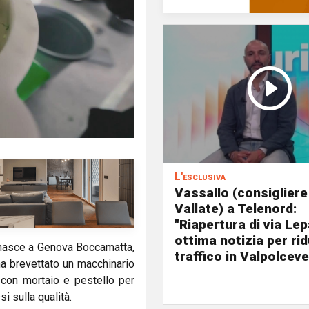
L'esclusiva
Vassallo (consigliere
Vallate) a Telenord:
"Riapertura di via Le
ottima notizia per rid
: nasce a Genova Boccamatta,
traffico in Valpolceve
ha brevettato un macchinario
o con mortaio e pestello per
 sulla qualità.