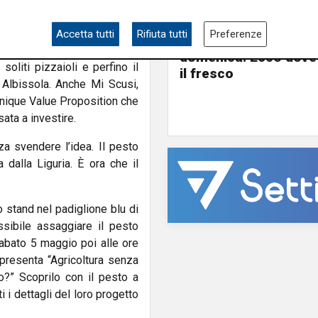
Estate torrida
Caldo atroce, a Geno
mportanti come il ristorante
Accetta tutti
Rifiuta tutti
Preferenze
bollino rosso fino a
oria Quelli dell’Acciughetta,
domenica. Ecco dove
 soliti pizzaioli e perfino il
il fresco
 Albissola. Anche Mi Scusi,
Unique Value Proposition che
sata a investire.
 svendere l’idea. Il pesto
dalla Liguria. È ora che il
 stand nel padiglione blu di
ossibile assaggiare il pesto
sabato 5 maggio poi alle ore
presenta “Agricoltura senza
no?” Scoprilo con il pesto a
 i dettagli del loro progetto