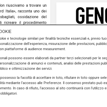
Non riuscivamo a trovare un
 Italia», racconta uno dei
sbagliati, ossidazione del
i ricreare il procedimento
.
OOKIE
alizzare un macchinario che
okie e tecnologie similari per finalità tecniche essenziali e, previo t
surriscaldamento e mantiene
onalizzazione dell'esperienza, misurazione delle prestazioni, pubblic
con piattaforme di audience measurement.
tizzato in ogni fase, dalla
uto 9 rivendicazioni in Italia
sonali possono essere elaborati da partner terzi selezionati per le seg
personalizzazione di annunci e contenuti, analisi delle prestazioni pubbl
blico e ottimizzazione dei servizi.
uzione attraverso canali e-
avera 2026 sarà in vendita
possesso la facoltà di accettare in toto, rifiutare in toto oppure sele
storanti e privati.
alità mediante l'accesso alle Preferenze. Il consenso prestato può 
mento. In caso di rifiuto, l'accesso al sito continuerà con l'utilizzo e
lizzare una gamma di pestati
obbligatori.
«Abbiamo deciso di onorare le
accogliere e raccontare ogni