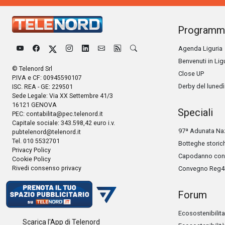
Programm
Agenda Liguria
Benvenuti in Lig
© Telenord Srl
Close UP
P.IVA e CF: 00945590107
Derby del lunedì
ISC. REA - GE: 229501
Sede Legale: Via XX Settembre 41/3
16121 GENOVA
Speciali
PEC:
contabilita@pec.telenord.it
Capitale sociale: 343.598,42 euro i.v.
97ª Adunata Naz
pubtelenord@telenord.it
Tel. 010 5532701
Botteghe storic
Privacy Policy
Capodanno con 
Cookie Policy
Rivedi consenso privacy
Convegno Reg4
Forum
Ecosostenibilita
Scarica l'App di Telenord