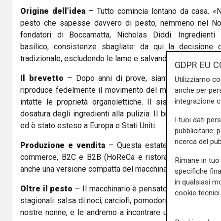
Origine dell’idea
– Tutto comincia lontano da casa. «
pesto che sapesse davvero di pesto, nemmeno nel Nord
fondatori di Boccamatta, Nicholas Diddi. Ingredienti 
basilico, consistenze sbagliate: da qui la decisione d
tradizionale, escludendo le lame e salvando gusto e colore
GDPR EU C
Il brevetto
– Dopo anni di prove, siamo riusciti a re
Utilizziamo co
riproduce fedelmente il movimento del mortaio: evita il 
anche per pers
integrazione 
intatte le proprietà organolettiche. Il sistema è automa
dosatura degli ingredienti alla pulizia. Il brevetto ha otten
I tuoi dati per
ed è stato esteso a Europa e Stati Uniti.
pubblicitarie: 
ricerca del pub
Produzione e vendita
– Questa estate partirà la prod
commerce, B2C e B2B (HoReCa e ristoratori). Dalla prim
Rimane in tuo 
anche una versione compatta del macchinario, pensata per ri
specifiche fin
in qualsiasi mo
Oltre il pesto
– Il macchinario è pensato anche per rea
cookie tecnici 
stagionali: salsa di noci, carciofi, pomodori, melanzane. 
nostre nonne, e le andremo a incontrare una a una, per r