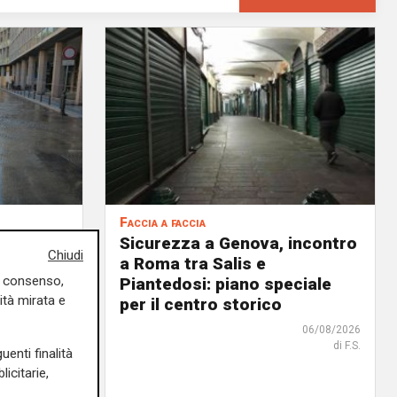
Faccia a faccia
argo San
Sicurezza a Genova, incontro
Chiudi
acqua
a Roma tra Salis e
uo consenso,
. Iren
Piantedosi: piano speciale
ità mirata e
per il centro storico
06/08/2026
di F.S.
07/08/2026
uenti finalità
di Filippo Serio
icitarie,