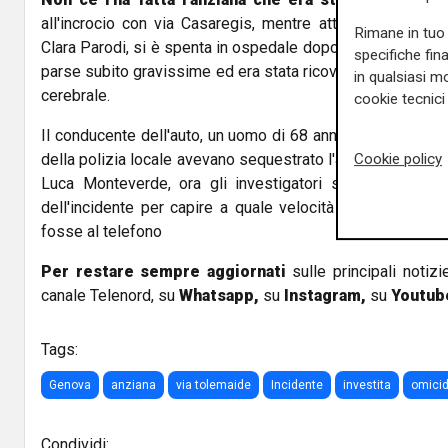
all'incrocio con via Casaregis, mentre attraversava sulle
Rimane in tuo 
Clara Parodi, si è spenta in ospedale dopo due giorni. Le 
specifiche fin
parse subito gravissime ed era stata ricoverata d'urgenz
in qualsiasi mo
cerebrale.
cookie tecnici 
Il conducente dell'auto, un uomo di 68 anni, è accusato di 
Cookie policy
della polizia locale avevano sequestrato l'auto su disposi
Luca Monteverde, ora gli investigatori stanno cercando
dell'incidente per capire a quale velocità stesse andand
fosse al telefono
Per restare sempre aggiornati
sulle principali notizi
canale Telenord, su
Whatsapp,
su
Instagram
,
su
Youtub
Tags:
Genova
anziana
via tolemaide
Incidente
investita
omicid
Condividi: