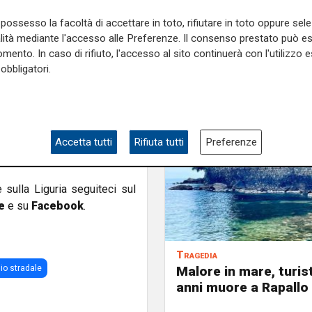
 strisce pedonali: la donna,
possesso la facoltà di accettare in toto, rifiutare in toto oppure sele
condizioni dell'anziana erano
alità mediante l'accesso alle Preferenze. Il consenso prestato può 
a con una sospetta emorragia
mento. In caso di rifiuto, l'accesso al sito continuerà con l'utilizzo e
obbligatori.
omicidio stradale: gli agenti
zione del pubblico ministero
 di ricostruire la dinamica
Accetta tutti
Rifiuta tutti
Preferenze
o l'auto e se il conducente
e sulla Liguria seguiteci sul
e
e su
Facebook
.
Tragedia
Malore in mare, turist
io stradale
anni muore a Rapallo