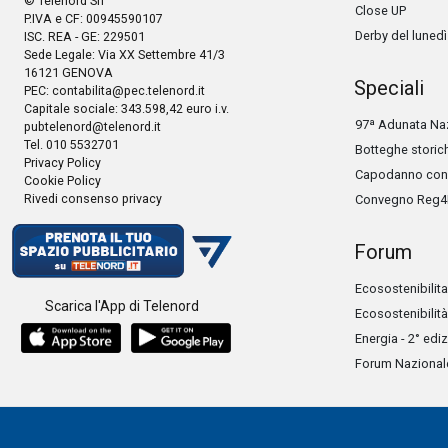
© Telenord Srl
Close UP
P.IVA e CF: 00945590107
Derby del lunedì
ISC. REA - GE: 229501
Sede Legale: Via XX Settembre 41/3
16121 GENOVA
Speciali
PEC:
contabilita@pec.telenord.it
Capitale sociale: 343.598,42 euro i.v.
97ª Adunata Naz
pubtelenord@telenord.it
Tel. 010 5532701
Botteghe storic
Privacy Policy
Capodanno con 
Cookie Policy
Rivedi consenso privacy
Convegno Reg4
Forum
Ecosostenibilita
Scarica l'App di Telenord
Ecosostenibilità
Energia - 2° edi
Forum Nazionale 