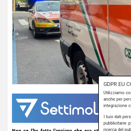
GDPR EU C
Utilizziamo co
anche per pers
integrazione 
I tuoi dati per
pubblicitarie: 
ricerca del pub
Non ce l'ha fatta l'anziana che era stata investita