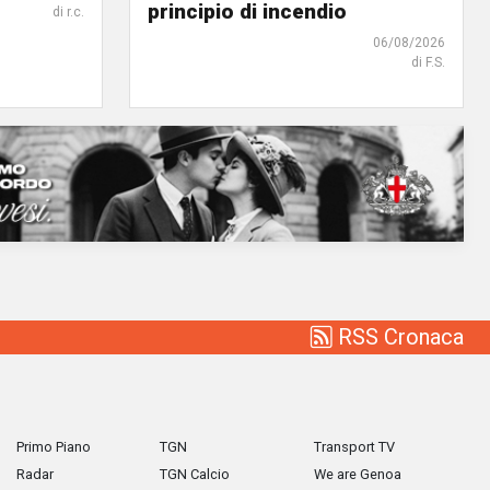
principio di incendio
di r.c.
06/08/2026
di F.S.
RSS Cronaca
Primo Piano
TGN
Transport TV
Radar
TGN Calcio
We are Genoa