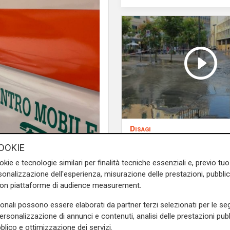
Disagi
Guasto a tubatura, L
OOKIE
Giuseppe allagato: l'
okie e tecnologie similari per finalità tecniche essenziali e, previo t
invade via XII Ottobre
onalizzazione dell'esperienza, misurazione delle prestazioni, pubblic
mette a disposizione
con piattaforme di audience measurement.
autobotte
sonali possono essere elaborati da partner terzi selezionati per le seg
personalizzazione di annunci e contenuti, analisi delle prestazioni pubbl
blico e ottimizzazione dei servizi.
 giovedì in via Tolemaide
,