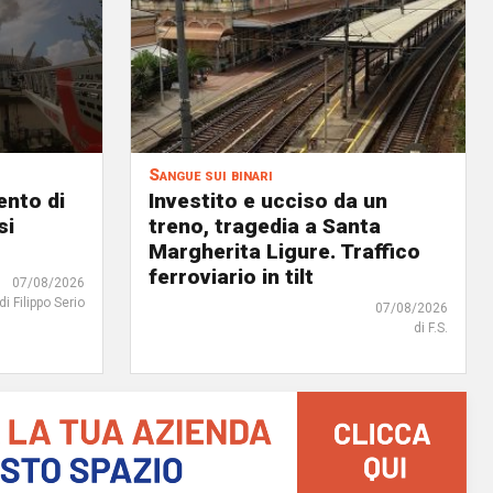
Sangue sui binari
ento di
Investito e ucciso da un
si
treno, tragedia a Santa
Margherita Ligure. Traffico
ferroviario in tilt
07/08/2026
di Filippo Serio
07/08/2026
di F.S.