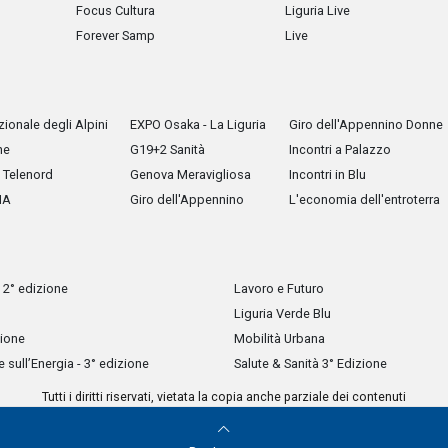
Focus Cultura
Liguria Live
Forever Samp
Live
ionale degli Alpini
EXPO Osaka - La Liguria
Giro dell'Appennino Donne
he
G19+2 Sanità
Incontri a Palazzo
Telenord
Genova Meravigliosa
Incontri in Blu
IA
Giro dell'Appennino
L'economia dell'entroterra
 2° edizione
Lavoro e Futuro
Liguria Verde Blu
zione
Mobilità Urbana
sull’Energia - 3° edizione
Salute & Sanità 3° Edizione
Tutti i diritti riservati, vietata la copia anche parziale dei contenuti