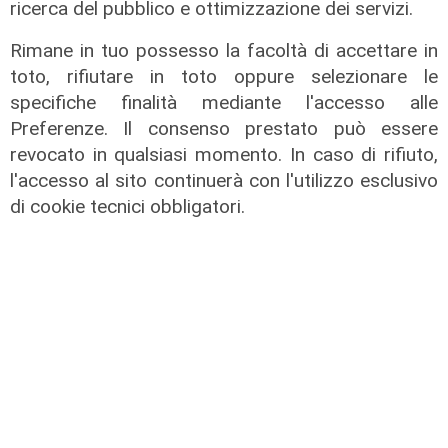
ricerca del pubblico e ottimizzazione dei servizi.
di Redazione
Rimane in tuo possesso la facoltà di accettare in
toto, rifiutare in toto oppure selezionare le
specifiche finalità mediante l'accesso alle
Preferenze. Il consenso prestato può essere
revocato in qualsiasi momento. In caso di rifiuto,
l'accesso al sito continuerà con l'utilizzo esclusivo
di cookie tecnici obbligatori.
Il progetto
Egitto, Alstom alla guida di un
consorzio firma contratti da 690
milioni
18/06/2026
di Redazione