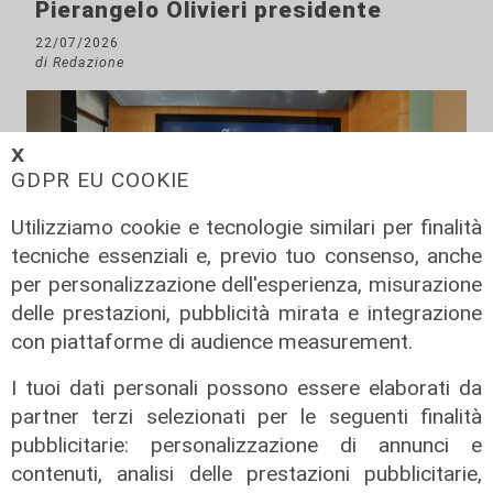
Pierangelo Olivieri presidente
22/07/2026
di Redazione
𝗫
GDPR EU COOKIE
Utilizziamo cookie e tecnologie similari per finalità
tecniche essenziali e, previo tuo consenso, anche
per personalizzazione dell'esperienza, misurazione
delle prestazioni, pubblicità mirata e integrazione
con piattaforme di audience measurement.
Il percorso
I tuoi dati personali possono essere elaborati da
Gruppo Fs, Piano Mattei: al via
partner terzi selezionati per le seguenti finalità
l'esperienza in Italia di 14 lavoratori
pubblicitarie: personalizzazione di annunci e
tunisini
contenuti, analisi delle prestazioni pubblicitarie,
21/07/2026