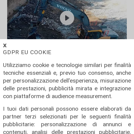
𝗫
GDPR EU COOKIE
Programma
Utilizziamo cookie e tecnologie similari per finalità
Genova si prepara all'autunno: oltre
tecniche essenziali e, previo tuo consenso, anche
due milioni di euro per la pulizia di
per personalizzazione dell'esperienza, misurazione
rivi e torrenti
delle prestazioni, pubblicità mirata e integrazione
07/08/2026
con piattaforme di audience measurement.
di r.c.
I tuoi dati personali possono essere elaborati da
partner terzi selezionati per le seguenti finalità
pubblicitarie: personalizzazione di annunci e
contenuti, analisi delle prestazioni pubblicitarie,