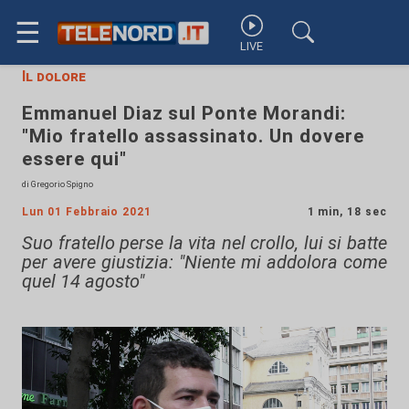
☰
LIVE
Il dolore
Emmanuel Diaz sul Ponte Morandi:
"Mio fratello assassinato. Un dovere
essere qui"
di Gregorio Spigno
Lun 01 Febbraio 2021
1 min, 18 sec
Suo fratello perse la vita nel crollo, lui si batte
per avere giustizia: "Niente mi addolora come
quel 14 agosto"