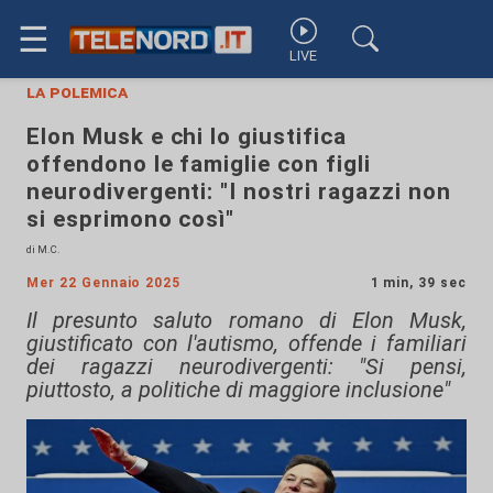
☰
LIVE
la polemica
Elon Musk e chi lo giustifica
offendono le famiglie con figli
neurodivergenti: "I nostri ragazzi non
si esprimono così"
di M.C.
Mer 22 Gennaio 2025
1 min, 39 sec
Il presunto saluto romano di Elon Musk,
giustificato con l'autismo, offende i familiari
dei ragazzi neurodivergenti: "Si pensi,
piuttosto, a politiche di maggiore inclusione"