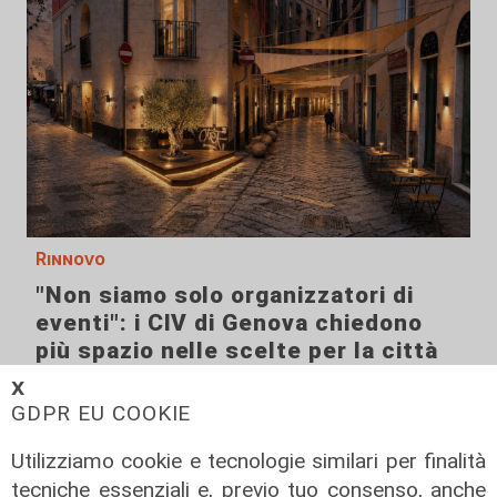
Rinnovo
"Non siamo solo organizzatori di
eventi": i CIV di Genova chiedono
più spazio nelle scelte per la città
06/08/2026
𝗫
di F.S.
GDPR EU COOKIE
Utilizziamo cookie e tecnologie similari per finalità
tecniche essenziali e, previo tuo consenso, anche