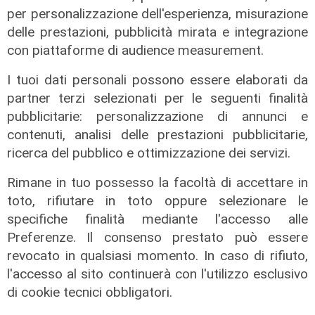
per personalizzazione dell'esperienza, misurazione
delle prestazioni, pubblicità mirata e integrazione
con piattaforme di audience measurement.
I tuoi dati personali possono essere elaborati da
partner terzi selezionati per le seguenti finalità
pubblicitarie: personalizzazione di annunci e
contenuti, analisi delle prestazioni pubblicitarie,
ricerca del pubblico e ottimizzazione dei servizi.
Afa
Caldo in Liguria, bollino rosso anche
Rimane in tuo possesso la facoltà di accettare in
sabato: settimo giorno consecutivo
toto, rifiutare in toto oppure selezionare le
06/08/2026
specifiche finalità mediante l'accesso alle
di F.S.
Preferenze. Il consenso prestato può essere
revocato in qualsiasi momento. In caso di rifiuto,
l'accesso al sito continuerà con l'utilizzo esclusivo
di cookie tecnici obbligatori.