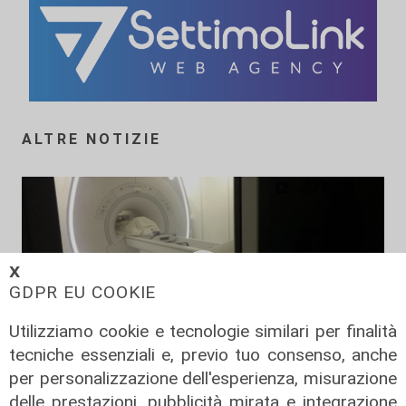
ALTRE NOTIZIE
𝗫
GDPR EU COOKIE
Utilizziamo cookie e tecnologie similari per finalità
tecniche essenziali e, previo tuo consenso, anche
per personalizzazione dell'esperienza, misurazione
Dal 29 luglio parte "Prenoto Salute",
delle prestazioni, pubblicità mirata e integrazione