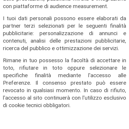
la rivoluzione della sanità in Liguria
con piattaforme di audience measurement.
20/07/2022
di Redazione
I tuoi dati personali possono essere elaborati da
partner terzi selezionati per le seguenti finalità
pubblicitarie: personalizzazione di annunci e
contenuti, analisi delle prestazioni pubblicitarie,
ricerca del pubblico e ottimizzazione dei servizi.
Rimane in tuo possesso la facoltà di accettare in
toto, rifiutare in toto oppure selezionare le
specifiche finalità mediante l'accesso alle
Preferenze. Il consenso prestato può essere
revocato in qualsiasi momento. In caso di rifiuto,
l'accordo
l'accesso al sito continuerà con l'utilizzo esclusivo
Genova, Galliera verso la proroga
di cookie tecnici obbligatori.
dei contratti a termine in scadenza
a fine mese
10/03/2022