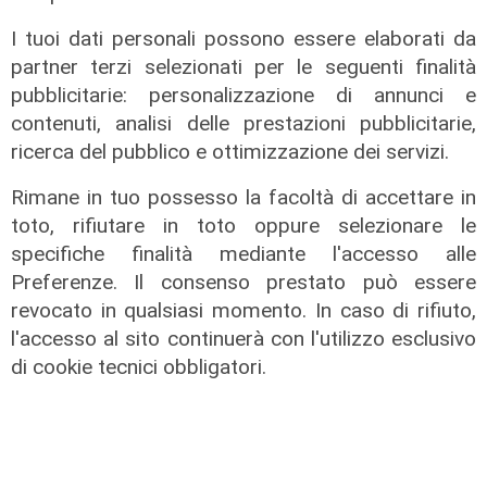
I tuoi dati personali possono essere elaborati da
partner terzi selezionati per le seguenti finalità
pubblicitarie: personalizzazione di annunci e
contenuti, analisi delle prestazioni pubblicitarie,
ricerca del pubblico e ottimizzazione dei servizi.
Addio
Mondo della musica in lutto, è
Rimane in tuo possesso la facoltà di accettare in
morto Francesco Guccini
toto, rifiutare in toto oppure selezionare le
specifiche finalità mediante l'accesso alle
06/08/2026
di F.S.
Preferenze. Il consenso prestato può essere
revocato in qualsiasi momento. In caso di rifiuto,
l'accesso al sito continuerà con l'utilizzo esclusivo
di cookie tecnici obbligatori.