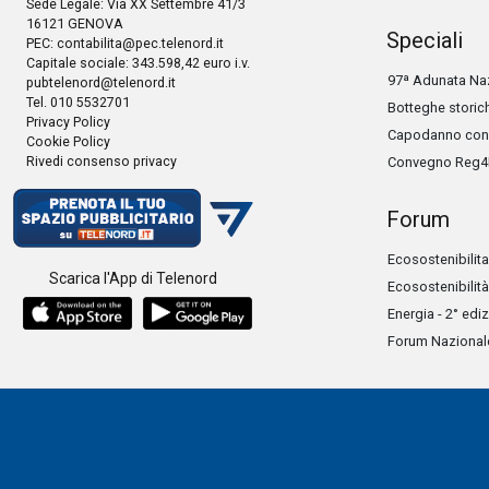
Sede Legale: Via XX Settembre 41/3
16121 GENOVA
Speciali
PEC:
contabilita@pec.telenord.it
Capitale sociale: 343.598,42 euro i.v.
97ª Adunata Naz
pubtelenord@telenord.it
Tel. 010 5532701
Botteghe storic
Privacy Policy
Capodanno con 
Cookie Policy
Rivedi consenso privacy
Convegno Reg4
Forum
Ecosostenibilita
Scarica l'App di Telenord
Ecosostenibilità
Energia - 2° edi
Forum Nazionale 