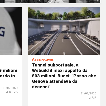
Assegnazione
Tunnel subportuale, a
9 milioni
Webuild il maxi appalto da
ordo in
803 milioni. Bucci: "Passo che
Genova attendeva da
decenni"
31/07/2026
di R. Eco.
31/07/2026
di R.P.