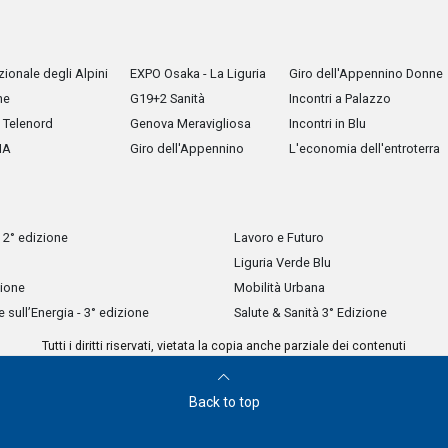
ionale degli Alpini
EXPO Osaka - La Liguria
Giro dell'Appennino Donne
he
G19+2 Sanità
Incontri a Palazzo
Telenord
Genova Meravigliosa
Incontri in Blu
IA
Giro dell'Appennino
L'economia dell'entroterra
 2° edizione
Lavoro e Futuro
Liguria Verde Blu
zione
Mobilità Urbana
sull’Energia - 3° edizione
Salute & Sanità 3° Edizione
Tutti i diritti riservati, vietata la copia anche parziale dei contenuti
Back to top