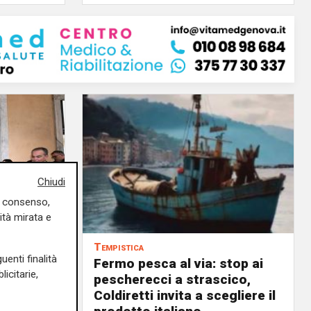
Chiudi
uo consenso,
ità mirata e
Tempistica
uenti finalità
Fermo pesca al via: stop ai
icitarie,
ilioni di
pescherecci a strascico,
Coldiretti invita a scegliere il