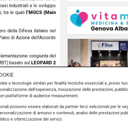
asi industriali e lo sviluppo
, tra le quali
l’MGCS (Main
ero della Difesa italiano nel
iano di Azione dell’Accordo
mplementazione congiunta del
MBT) basato sul
LEOPARD 2
ruzione e nella manutenzione
OOKIE
 piattaforme di supporto.
okie e tecnologie similari per finalità tecniche essenziali e, previo t
ità di produzione e sviluppo
onalizzazione dell'esperienza, misurazione delle prestazioni, pubblic
 export. Il
Ministero della
con piattaforme di audience measurement.
portanti programmi per il
Numeri
sonali possono essere elaborati da partner terzi selezionati per le seg
Filse chiude il 2025 in
gionamento di LEOPARD MBT e
personalizzazione di annunci e contenuti, analisi delle prestazioni pubbl
crescita: gestiti 559 m
battimento di fanteria (IFV)
blico e ottimizzazione dei servizi.
euro e 132 milioni di
ombattimento.