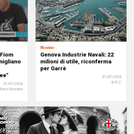
Numeri
 Fiom
Genova Industrie Navali: 22
nigliano
milioni di utile, riconferma
per Garrè
ree"
31/07/2026
di R.C.
31/07/2026
efano Rissetto