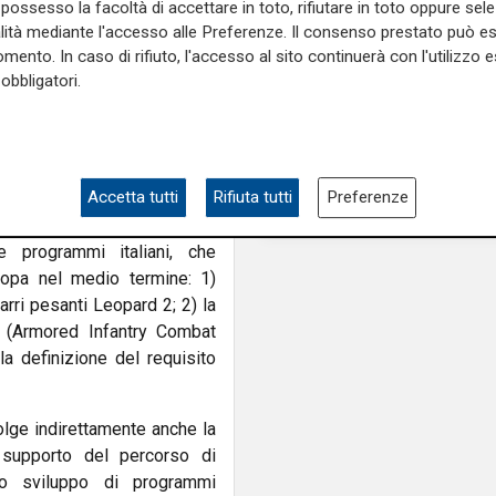
agevolazioni per la L
possesso la facoltà di accettare in toto, rifiutare in toto oppure sele
er una partnership tesa a
alità mediante l'accesso alle Preferenze. Il consenso prestato può 
to su tre pilastri nazionali,
mento. In caso di rifiuto, l'accesso al sito continuerà con l'utilizzo e
e di prodotto e competenze
obbligatori.
llaborazione tra le rispettive
possibile le complementarità
on una prospettiva di forte
Accetta tutti
Rifiuta tutti
Preferenze
società tedesca del gruppo
programmi italiani, che
ropa nel medio termine: 1)
carri pesanti Leopard 2; 2) la
 (Armored Infantry Combat
la definizione del requisito
olge indirettamente anche la
a supporto del percorso di
lo sviluppo di programmi