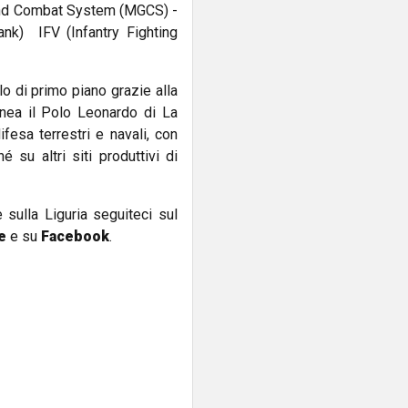
Ground Combat System (MGCS) -
nk) IFV (Infantry Fighting
lo di primo piano grazie alla
inea il Polo Leonardo di La
fesa terrestri e navali, con
é su altri siti produttivi di
e sulla Liguria seguiteci sul
e
e su
Facebook
.