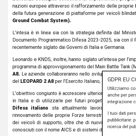
nazioni europee attraverso il rafforzamento delle proprie b
della futura generazione di piattaforme per veicoli blindati
Ground Combat System).
L’intesa è in linea sia con la strategia definita dal Minist
Documento Programmatico Difesa 2023-2025, sia con il P
recentemente siglato dai Governi di Italia e Germania.
Leonardo e KNDS, inoltre, hanno siglato un’intesa per l’i
programma di approvvigionamento del Main Battle Tank (
A8.
Le aziende collaboreranno nello sviluppo, nella cost
GDPR EU C
del
LEOPARD 2 A8
per l’Esercito Italiano, oltre che nelle
Utilizziamo co
L'obiettivo congiunto è accrescere ulteriormente le capac
anche per pers
in Italia e di utilizzarle per futuri progetti europei e di
integrazione 
Difesa italiano
sta attualmente lavorando a due im
I tuoi dati per
rinnovamento delle proprie Forze terrestri: l’approvvi
pubblicitarie: 
dei veicoli di supporto, oltre che di nuovi Veicoli da com
ricerca del pub
conosciuti con il nome AICS e di sistemi di supporto al c