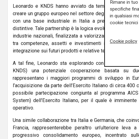
Rimane in tuo 
Leonardo e KNDS hanno avviato da tempo discussioni p
specifiche fin
creare un gruppo europeo nel settore degli armamenti, basa
in qualsiasi mo
con una base industriale in Italia a presidio di line
cookie tecnici 
distintive. Tale partnership è la logica evoluzione di una co
industrie nazionali, finalizzata a valorizzare quanto più 
Cookie policy
tra competenze, assetti e investimenti in particolare c
integrazione sui futuri prodotti e relative tecnologie.
A tal fine, Leonardo sta esplorando con KNDS-GE (la 
KNDS) una potenziale cooperazione basata su due 
rappresentano i maggiori programmi di sviluppo in Eu
l’acquisizione da parte dell’Esercito Italiano di circa 400 
possibile partecipazione congiunta al programma AICS
System) dell’Esercito Italiano, per il quale è imminente 
operativo.
Una simile collaborazione tra Italia e Germania, che coinv
Francia, rappresenterebbe peraltro un’ulteriore leva 
progressivo consolidamento europeo, incentrato sul