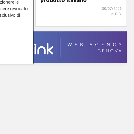
iguria
prodotto italiano
zionare le
essere revocato
31/07/2026
30/07/2026
di R.S.
di R.C.
sclusivo di