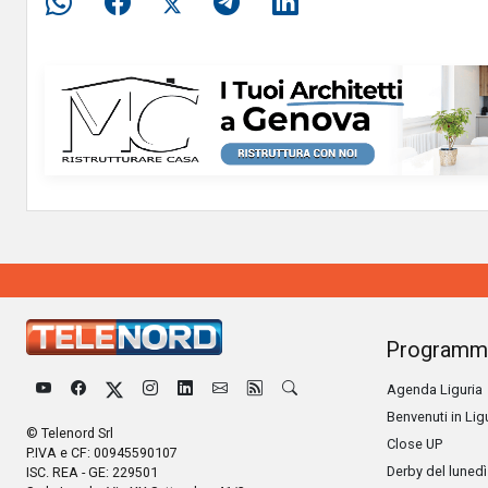
Programm
Agenda Liguria
Benvenuti in Lig
© Telenord Srl
Close UP
P.IVA e CF: 00945590107
Derby del lunedì
ISC. REA - GE: 229501