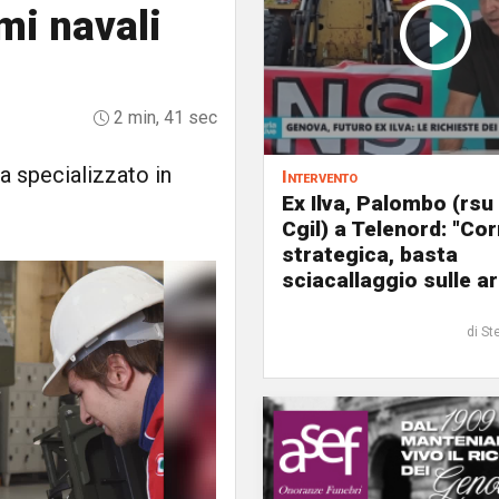
mi navali
2 min, 41 sec
ia specializzato in
Intervento
Ex Ilva, Palombo (rsu
Cgil) a Telenord: "Cor
strategica, basta
sciacallaggio sulle a
di St