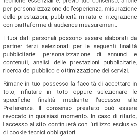
tecniche essenziali e, previo tuo consenso, anche
per personalizzazione dell'esperienza, misurazione
delle prestazioni, pubblicità mirata e integrazione
con piattaforme di audience measurement.
I tuoi dati personali possono essere elaborati da
partner terzi selezionati per le seguenti finalità
pubblicitarie: personalizzazione di annunci e
contenuti, analisi delle prestazioni pubblicitarie,
ricerca del pubblico e ottimizzazione dei servizi.
Rimane in tuo possesso la facoltà di accettare in
toto, rifiutare in toto oppure selezionare le
specifiche finalità mediante l'accesso alle
Il dibattito
Preferenze. Il consenso prestato può essere
Nuova diga, Orlando (PD): "I
revocato in qualsiasi momento. In caso di rifiuto,
cittadini meritano informazioni
l'accesso al sito continuerà con l'utilizzo esclusivo
trasparenti e rispetto della legalità"
di cookie tecnici obbligatori.
04/08/2026