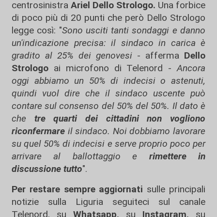
centrosinistra
Ariel Dello Strologo.
Una forbice
di poco più di 20 punti che però Dello Strologo
legge così: "
Sono usciti tanti sondaggi e danno
un'indicazione precisa: il sindaco in carica è
gradito al 25% dei genovesi
- afferma
Dello
Strologo
ai microfono di Telenord -
Ancora
oggi abbiamo un 50% di indecisi o astenuti,
quindi vuol dire che il sindaco uscente può
contare sul consenso del 50% del 50%. Il dato è
che
tre quarti dei cittadini non vogliono
riconfermare
il sindaco. Noi dobbiamo lavorare
su quel 50% di indecisi e serve proprio poco per
arrivare al ballottaggio e
rimettere in
discussione tutto
".
Per restare sempre aggiornati
sulle principali
notizie sulla Liguria seguiteci sul canale
Telenord, su
Whatsapp,
su
Instagram
,
su