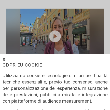
𝗫
GDPR EU COOKIE
Le novità
Utilizziamo cookie e tecnologie similari per finalità
Ass. Viscogliosi a Telenord: "A
tecniche essenziali e, previo tuo consenso, anche
Puntavagno un'area cani al posto di
per personalizzazione dell'esperienza, misurazione
Mondobimbo 2. La pizzeria verrà
delle prestazioni, pubblicità mirata e integrazione
abbattuta, ampia area si affaccerà
con piattaforme di audience measurement.
su skate park"
05/08/2026