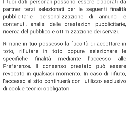
I tuoi dati personali possono essere elaborati da
partner terzi selezionati per le seguenti finalità
pubblicitarie: personalizzazione di annunci e
contenuti, analisi delle prestazioni pubblicitarie,
ricerca del pubblico e ottimizzazione dei servizi.
Rimane in tuo possesso la facoltà di accettare in
toto, rifiutare in toto oppure selezionare le
specifiche finalità mediante l'accesso alle
Preferenze. Il consenso prestato può essere
revocato in qualsiasi momento. In caso di rifiuto,
Le posizioni
l'accesso al sito continuerà con l'utilizzo esclusivo
Barricate sulle linee extraurbane a
di cookie tecnici obbligatori.
integrazione delle linee Amt
05/08/2026