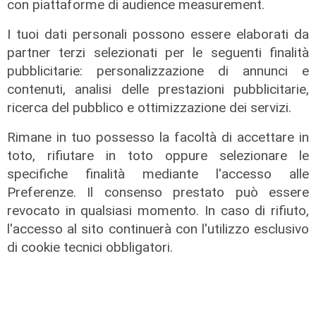
con piattaforme di audience measurement.
I tuoi dati personali possono essere elaborati da
partner terzi selezionati per le seguenti finalità
La rassegna
pubblicitarie: personalizzazione di annunci e
Arte Nomade: la Media Valbisagno
contenuti, analisi delle prestazioni pubblicitarie,
esalta le qualità di giovani artisti
ricerca del pubblico e ottimizzazione dei servizi.
04/08/2026
Rimane in tuo possesso la facoltà di accettare in
toto, rifiutare in toto oppure selezionare le
specifiche finalità mediante l'accesso alle
Preferenze. Il consenso prestato può essere
revocato in qualsiasi momento. In caso di rifiuto,
l'accesso al sito continuerà con l'utilizzo esclusivo
di cookie tecnici obbligatori.
Al Museo Galata