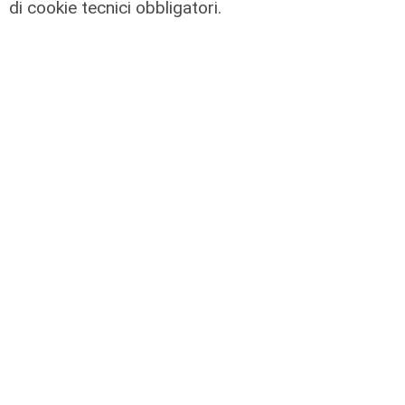
di cookie tecnici obbligatori.
Novità
Dimissioni in 24 ore dopo intervento