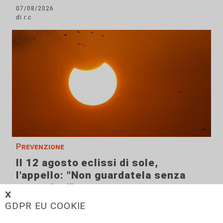
07/08/2026
di r.c.
Prevenzione
Il 12 agosto eclissi di sole,
l'appello: "Non guardatela senza
protezioni"
𝗫
06/08/2026
GDPR EU COOKIE
di F.S.