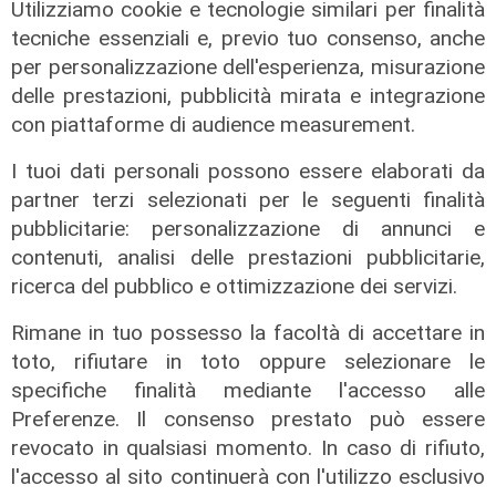
Utilizziamo cookie e tecnologie similari per finalità
tecniche essenziali e, previo tuo consenso, anche
per personalizzazione dell'esperienza, misurazione
delle prestazioni, pubblicità mirata e integrazione
con piattaforme di audience measurement.
I tuoi dati personali possono essere elaborati da
partner terzi selezionati per le seguenti finalità
pubblicitarie: personalizzazione di annunci e
contenuti, analisi delle prestazioni pubblicitarie,
ricerca del pubblico e ottimizzazione dei servizi.
I consigli dell'esperto
Rimane in tuo possesso la facoltà di accettare in
Creme solari e conservazione dei
toto, rifiutare in toto oppure selezionare le
farmaci in estate: cosa sapere
specifiche finalità mediante l'accesso alle
Preferenze. Il consenso prestato può essere
05/08/2026
di Filippo Serio
revocato in qualsiasi momento. In caso di rifiuto,
l'accesso al sito continuerà con l'utilizzo esclusivo