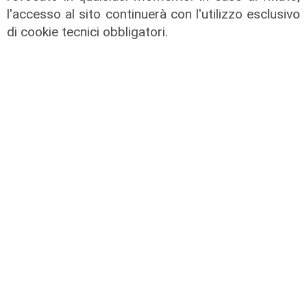
sono 153
l'accesso al sito continuerà con l'utilizzo esclusivo
21/08/2021
di cookie tecnici obbligatori.
rifornimenti
Vaccini, nel weekend in arrivo altre
600mila dosi di Moderna e Johnson
17/06/2021