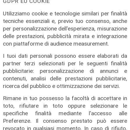
GDPR EU COOKIE
Liguria, 89 ospedalizzati, 11 in
terapia intensiva
Utilizziamo cookie e tecnologie similari per finalità
22/08/2021
tecniche essenziali e, previo tuo consenso, anche
di Anna Li Vigni
per personalizzazione dell'esperienza, misurazione
delle prestazioni, pubblicità mirata e integrazione
con piattaforme di audience measurement.
I tuoi dati personali possono essere elaborati da
partner terzi selezionati per le seguenti finalità
pubblicitarie: personalizzazione di annunci e
contenuti, analisi delle prestazioni pubblicitarie,
ricerca del pubblico e ottimizzazione dei servizi.
Rimane in tuo possesso la facoltà di accettare in
toto, rifiutare in toto oppure selezionare le
specifiche finalità mediante l'accesso alle
I dati
Preferenze. Il consenso prestato può essere
Coronavirus, oggi i casi in Liguria
revocato in qualsiasi momento. In caso di rifiuto,