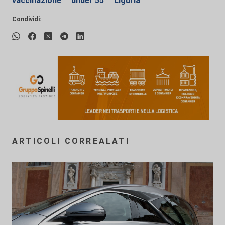
vaccinazione
under 55
Liguria
Condividi:
ARTICOLI CORREALATI