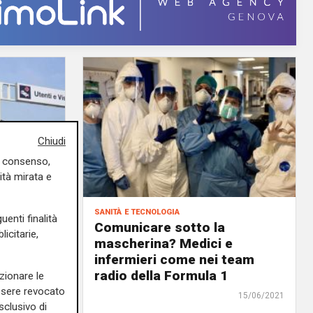
Chiudi
uo consenso,
ità mirata e
sanità e tecnologia
uenti finalità
Albenga
Comunicare sotto la
icitarie,
ub per
mascherina? Medici e
a"
infermieri come nei team
radio della Formula 1
zionare le
15/06/2021
essere revocato
15/06/2021
sclusivo di