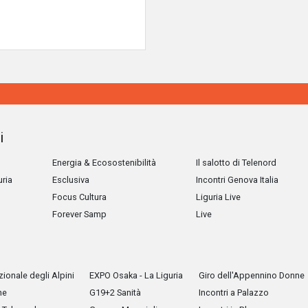
i
Energia & Ecosostenibilità
Il salotto di Telenord
uria
Esclusiva
Incontri Genova Italia
Focus Cultura
Liguria Live
Forever Samp
Live
ionale degli Alpini
EXPO Osaka - La Liguria
Giro dell'Appennino Donne
he
G19+2 Sanità
Incontri a Palazzo