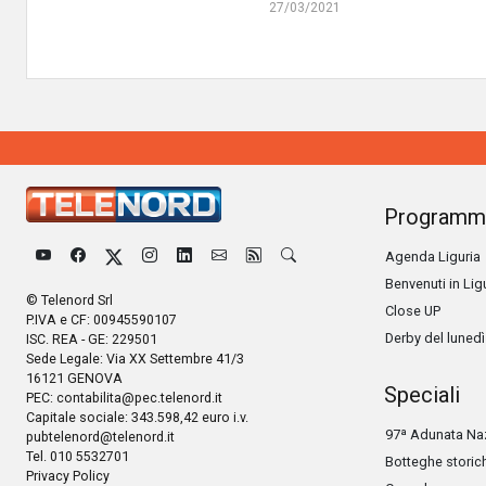
27/03/2021
Programm
Agenda Liguria
Benvenuti in Lig
© Telenord Srl
Close UP
P.IVA e CF: 00945590107
Derby del lunedì
ISC. REA - GE: 229501
Sede Legale: Via XX Settembre 41/3
16121 GENOVA
Speciali
PEC:
contabilita@pec.telenord.it
Capitale sociale: 343.598,42 euro i.v.
97ª Adunata Naz
pubtelenord@telenord.it
Tel. 010 5532701
Botteghe storic
Privacy Policy