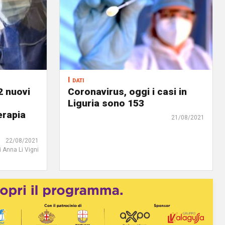
I dati
2 nuovi
Coronavirus, oggi i casi in
Liguria sono 153
erapia
21/08/2021
22/08/2021
i Anna Li Vigni