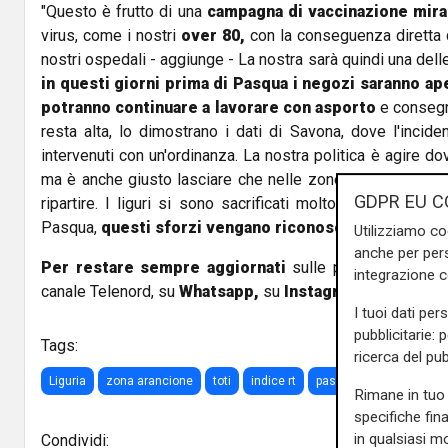
"Questo è frutto di una
campagna di vaccinazione mira
virus, come i nostri
over 80,
con la conseguenza diretta 
nostri ospedali - aggiunge - La nostra sarà quindi una dell
in questi giorni prima di Pasqua i negozi saranno aper
potranno continuare a lavorare con asporto
e consegn
resta alta, lo dimostrano i dati di Savona, dove l'inci
intervenuti con un'ordinanza. La nostra politica è agire d
ma è anche giusto lasciare che nelle zone meno colpite d
GDPR EU C
ripartire. I liguri si sono sacrificati molto e spero che,
Pasqua,
questi sforzi vengano riconosciuti e ricomp
Utilizziamo co
anche per pers
Per restare sempre aggiornati
sulle principali notizi
integrazione 
canale Telenord, su
Whatsapp,
su
Instagram
,
su
Youtub
I tuoi dati per
pubblicitarie: 
Tags:
ricerca del pub
Liguria
zona arancione
toti
indice rt
pasqua
Rimane in tuo 
specifiche fin
in qualsiasi mo
Condividi: