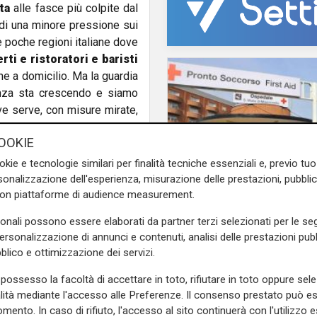
ta
alle fasce più colpite dal
di una minore pressione sui
e poche regioni italiane dove
ti e ristoratori e baristi
e a domicilio. Ma la guardia
denza sta crescendo e siamo
ove serve, con misure mirate,
al virus le attività possano
OOKIE
 dopo le chiusure forzate di
ensati
".
okie e tecnologie similari per finalità tecniche essenziali e, previo t
onalizzazione dell'esperienza, misurazione delle prestazioni, pubblic
e sulla Liguria seguiteci sul
con piattaforme di audience measurement.
e
e su
Facebook
.
l'ipotesi
sonali possono essere elaborati da partner terzi selezionati per le seg
Toti: "L'ospedale di 
personalizzazione di annunci e contenuti, analisi delle prestazioni pubbl
potrebbe diventare h
blico e ottimizzazione dei servizi.
smaltire liste d'attes
possesso la facoltà di accettare in toto, rifiutare in toto oppure sele
alità mediante l'accesso alle Preferenze. Il consenso prestato può 
mento. In caso di rifiuto, l'accesso al sito continuerà con l'utilizzo e