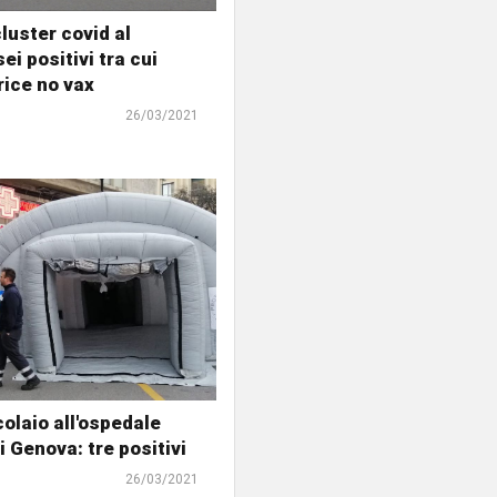
luster covid al
sei positivi tra cui
rice no vax
26/03/2021
colaio all'ospedale
i Genova: tre positivi
26/03/2021