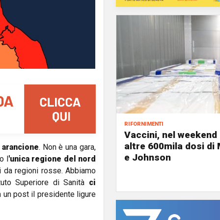
rifornimenti
Vaccini, nel weekend 
altre 600mila dosi d
a arancione
. Non è una gara,
e Johnson
o l
'unica regione del nord
ti da regioni rosse. Abbiamo
ituto Superiore di Sanità
ci
n un post il presidente ligure