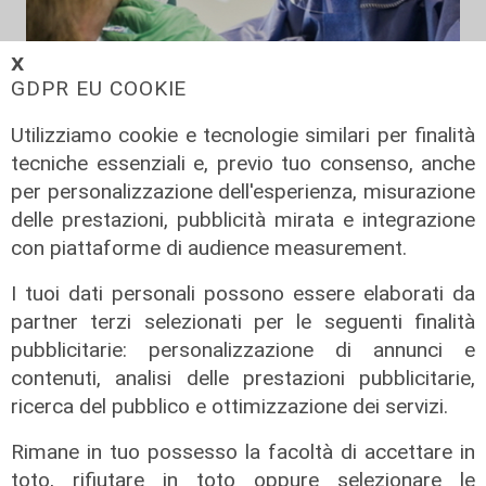
𝗫
GDPR EU COOKIE
i dati di oggi
Coronavirus, oggi 162 nuovi casi in
Utilizziamo cookie e tecnologie similari per finalità
Liguria, 89 ospedalizzati, 11 in
tecniche essenziali e, previo tuo consenso, anche
terapia intensiva
per personalizzazione dell'esperienza, misurazione
22/08/2021
delle prestazioni, pubblicità mirata e integrazione
di Anna Li Vigni
con piattaforme di audience measurement.
I tuoi dati personali possono essere elaborati da
partner terzi selezionati per le seguenti finalità
pubblicitarie: personalizzazione di annunci e
contenuti, analisi delle prestazioni pubblicitarie,
ricerca del pubblico e ottimizzazione dei servizi.
Rimane in tuo possesso la facoltà di accettare in
toto, rifiutare in toto oppure selezionare le