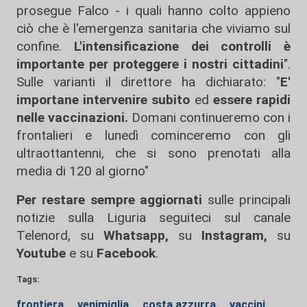
prosegue Falco - i quali hanno colto appieno
ciò che è l'emergenza sanitaria che viviamo sul
confine.
L'intensificazione dei controlli è
importante per proteggere i nostri cittadini
".
Sulle varianti il direttore ha dichiarato: "
E'
importane intervenire subito
ed
essere rapidi
nelle vaccinazioni.
Domani continueremo con i
frontalieri e lunedì cominceremo con gli
ultraottantenni, che si sono prenotati alla
media di 120 al giorno"
Per restare sempre aggiornati
sulle principali
notizie sulla Liguria seguiteci sul canale
Telenord, su
Whatsapp,
su
Instagram
,
su
Youtube
e su
Facebook
.
Tags:
frontiera
venimiglia
costa azzurra
vaccini