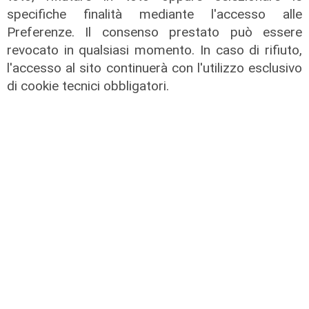
specifiche finalità mediante l'accesso alle
Preferenze. Il consenso prestato può essere
revocato in qualsiasi momento. In caso di rifiuto,
I dati
l'accesso al sito continuerà con l'utilizzo esclusivo
Coronavirus, oggi i casi in Liguria
di cookie tecnici obbligatori.
sono 153
21/08/2021