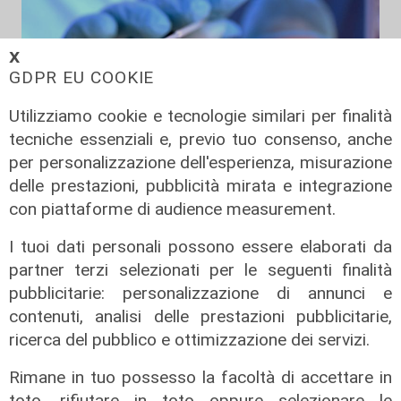
𝗫
GDPR EU COOKIE
Utilizziamo cookie e tecnologie similari per finalità
tecniche essenziali e, previo tuo consenso, anche
per personalizzazione dell'esperienza, misurazione
delle prestazioni, pubblicità mirata e integrazione
I dati
con piattaforme di audience measurement.
Coronavirus, oggi i casi in Liguria
I tuoi dati personali possono essere elaborati da
sono 153
partner terzi selezionati per le seguenti finalità
21/08/2021
pubblicitarie: personalizzazione di annunci e
contenuti, analisi delle prestazioni pubblicitarie,
ricerca del pubblico e ottimizzazione dei servizi.
Rimane in tuo possesso la facoltà di accettare in
toto, rifiutare in toto oppure selezionare le