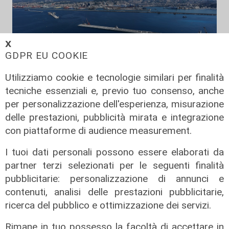
𝗫
GDPR EU COOKIE
Utilizziamo cookie e tecnologie similari per finalità
L'opera
tecniche essenziali e, previo tuo consenso, anche
Diga di Genova, posato nuovo mega
per personalizzazione dell'esperienza, misurazione
cassone: l'opera raggiunge 1.5 km di
delle prestazioni, pubblicità mirata e integrazione
lunghezza
con piattaforme di audience measurement.
10/08/2026
di Redazione
I tuoi dati personali possono essere elaborati da
partner terzi selezionati per le seguenti finalità
pubblicitarie: personalizzazione di annunci e
contenuti, analisi delle prestazioni pubblicitarie,
ricerca del pubblico e ottimizzazione dei servizi.
Rimane in tuo possesso la facoltà di accettare in