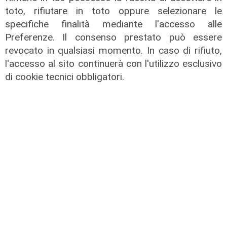
toto, rifiutare in toto oppure selezionare le
specifiche finalità mediante l'accesso alle
Preferenze. Il consenso prestato può essere
revocato in qualsiasi momento. In caso di rifiuto,
L'assemblea
l'accesso al sito continuerà con l'utilizzo esclusivo
Interporto di Vado, rinnovato il Cda:
di cookie tecnici obbligatori.
Pierangelo Olivieri presidente
22/07/2026
di Redazione