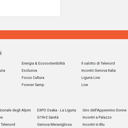
i
Energia & Ecosostenibilità
Il salotto di Telenord
uria
Esclusiva
Incontri Genova Italia
Focus Cultura
Liguria Live
Forever Samp
Live
ionale degli Alpini
EXPO Osaka - La Liguria
Giro dell'Appennino Donne
he
G19+2 Sanità
Incontri a Palazzo
Telenord
Genova Meravigliosa
Incontri in Blu