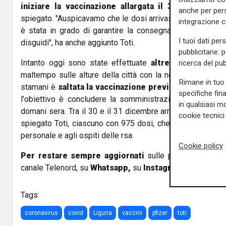
iniziare la vaccinazione allargata il 31 dicembre 
anche per pers
spiegato. "Auspicavamo che le dosi arrivassero già oggi,
integrazione 
è stata in grado di garantire la consegna, mi auguro che 
I tuoi dati per
disguidi", ha anche aggiunto Toti.
pubblicitarie: 
Intanto oggi sono state effettuate
altre 80 vaccinazi
ricerca del pub
maltempo sulle alture della città con la neve che ha reso
Rimane in tuo 
stamani è
saltata la vaccinazione prevista nella rsa 
specifiche fin
l'obiettivo è concludere la somministrazione del primo
in qualsiasi mo
domani sera. Tra il 30 e il 31 dicembre arriverà il second
cookie tecnici 
spiegato Toti, ciascuno con 975 dosi, che saranno inoculat
personale e agli ospiti delle rsa.
Cookie policy
Per restare sempre aggiornati
sulle principali notizi
canale Telenord, su
Whatsapp,
su
Instagram
,
su
Youtub
Tags:
coronavirus
covid
Liguria
vaccini
pfizer
toti