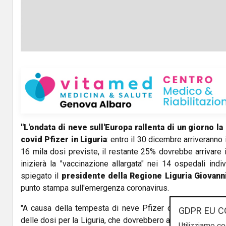
"L'ondata di neve sull'Europa rallenta di un giorno la
covid Pfizer in Liguria
: entro il 30 dicembre arriveranno 
16 mila dosi previste, il restante 25% dovrebbe arrivare i
inizierà la "vaccinazione allargata" nei 14 ospedali indi
spiegato il
presidente della Regione Liguria Giovanni
punto stampa sull'emergenza coronavirus.
"A causa della tempesta di neve Pfizer consegnerà il 3
GDPR EU C
delle dosi per la Liguria, che dovrebbero arrivare a Genov
Utilizziamo co