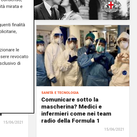
ità mirata e
uenti finalità
icitarie,
zionare le
essere revocato
sclusivo di
sanità e tecnologia
Albenga
Comunicare sotto la
ub per
mascherina? Medici e
a"
infermieri come nei team
radio della Formula 1
15/06/2021
15/06/2021