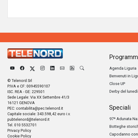
Programm
Agenda Liguria
Benvenuti in Lig
© Telenord Srl
Close UP
P.IVA e CF: 00945590107
Derby del lunedì
ISC. REA - GE: 229501
Sede Legale: Via XX Settembre 41/3
16121 GENOVA
Speciali
PEC:
contabilita@pec.telenord.it
Capitale sociale: 343.598,42 euro i.v.
97ª Adunata Naz
pubtelenord@telenord.it
Tel. 010 5532701
Botteghe storic
Privacy Policy
Capodanno con 
Cookie Policy