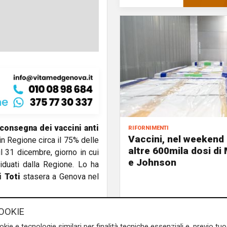
rifornimenti
 consegna dei vaccini anti
Vaccini, nel weekend 
in Regione circa il 75% delle
altre 600mila dosi d
l 31 dicembre, giorno in cui
e Johnson
viduati dalla Regione. Lo ha
 Toti
stasera a Genova nel
0 dicembre a Milano il 75%
OOKIE
a entro le ore 14, in modo da
okie e tecnologie similari per finalità tecniche essenziali e, previo t