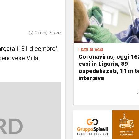
1 min, 7 sec
argata il 31 dicembre".
i dati di oggi
Coronavirus, oggi 16
 genovese Villa
casi in Liguria, 89
ospedalizzati, 11 in t
intensiva
d