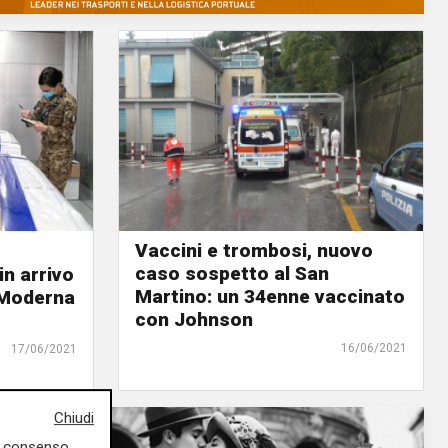
Vaccini e trombosi, nuovo
caso sospetto al San
in arrivo
Martino: un 34enne vaccinato
i Moderna
con Johnson
16/06/2021
17/06/2021
Chiudi
uo consenso,