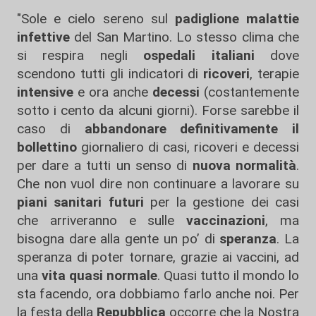
"Sole e cielo sereno sul
padiglione malattie
infettive
del San Martino. Lo stesso clima che
si respira negli
ospedali italiani
dove
scendono tutti gli indicatori di
ricoveri
, terapie
intensive
e ora anche
decessi
(costantemente
sotto i cento da alcuni giorni). Forse sarebbe il
caso di
abbandonare definitivamente il
bollettino
giornaliero di casi, ricoveri e decessi
per dare a tutti un senso di
nuova normalità
.
Che non vuol dire non continuare a lavorare su
piani sanitari futuri
per la gestione dei casi
che arriveranno e sulle
vaccinazioni
, ma
bisogna dare alla gente un po’ di
speranza
. La
speranza di poter tornare, grazie ai vaccini, ad
una
vita quasi normale
. Quasi tutto il mondo lo
sta facendo, ora dobbiamo farlo anche noi. Per
la festa della
Repubblica
occorre che la Nostra