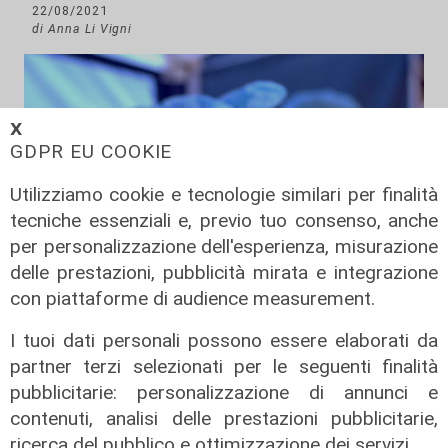
22/08/2021
di Anna Li Vigni
𝗫
GDPR EU COOKIE
Utilizziamo cookie e tecnologie similari per finalità
tecniche essenziali e, previo tuo consenso, anche
per personalizzazione dell'esperienza, misurazione
delle prestazioni, pubblicità mirata e integrazione
con piattaforme di audience measurement.
I dati
I tuoi dati personali possono essere elaborati da
partner terzi selezionati per le seguenti finalità
Coronavirus, oggi i casi in Liguria
pubblicitarie: personalizzazione di annunci e
sono 153
contenuti, analisi delle prestazioni pubblicitarie,
21/08/2021
ricerca del pubblico e ottimizzazione dei servizi.