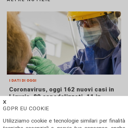
i dati di oggi
Coronavirus, oggi 162 nuovi casi in
Liguria, 89 ospedalizzati, 11 in
𝗫
terapia intensiva
GDPR EU COOKIE
22/08/2021
di Anna Li Vigni
Utilizziamo cookie e tecnologie similari per finalità